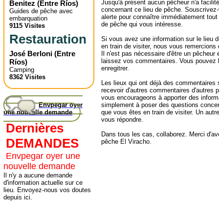
Jusqu'à présent aucun pêcheur n'a facilité
Benitez
(
Entre Ríos
)
concernant ce lieu de pêche. Souscrivez-
Guides de pêche avec
alerte pour connaître immédiatement tout
embarquation
de pêche qui vous intéresse.
9115 Visites
Restauration
Si vous avez une information sur le lieu
en train de visiter, nous vous remercions
José Berloni
(
Entre
Il n'est pas nécessaire d'être un pêcheur e
laissez vos commentaires. Vous pouvez l
Ríos
)
enregitrer.
Camping
8362 Visites
Les lieux qui ont déjà des commentaires 
recevoir d'autres commentaires d'autres 
vous encourageons à apporter des informa
simplement à poser des questions concer
Envpegar oyer
que vous êtes en train de visiter. Un autr
une nouvelle demande
vous répondre.
Dernières
Dans tous les cas, collaborez. Merci d'avoi
DEMANDES
pêche El Viracho.
Envpegar oyer une
nouvelle demande
Il n'y a aucune demande
d'information actuelle sur ce
lieu. Envoyez-nous vos doutes
depuis ici.