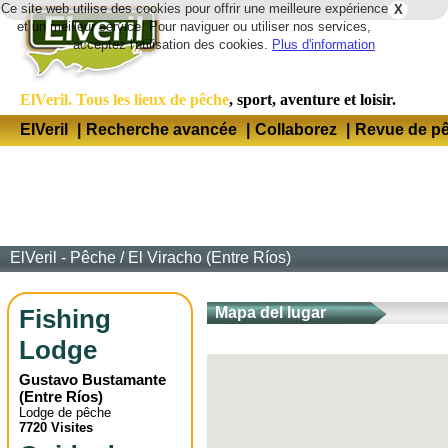
Ce site web utilise des cookies pour offrir une meilleure expérience
X
Lang
et un meilleur service. Pour naviguer ou utiliser nos services,
acceptez l'utilisation des cookies.
Plus d'information
ElVeril. Tous les lieux de pêche
, sport, aventure et loisir.
ElVeril
|
Recherche avancée
|
Collaborez
|
Revue de p
ElVeril - Pêche
/
El Viracho (Entre Ríos)
Fishing
Mapa del lugar
Lodge
Gustavo Bustamante
(
Entre Ríos
)
Lodge de pêche
7720 Visites