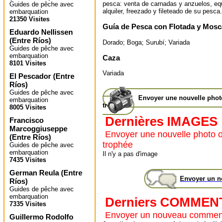
pesca: venta de carnadas y anzuelos, eq
Guides de pêche avec
alquiler, freezado y fileteado de su pesca.
embarquation
21350 Visites
Guía de Pesca con Flotada y Mosc
Eduardo Nellissen
(
Entre Ríos
)
Dorado; Boga; Surubí; Variada
Guides de pêche avec
embarquation
Caza
8101 Visites
Variada
El Pescador
(
Entre
Ríos
)
Guides de pêche avec
Envoyer une nouvelle pho
embarquation
trophée
8005 Visites
Dernières IMAGES
Francisco
Marcoggiuseppe
Envoyer une nouvelle photo 
(
Entre Ríos
)
trophée
Guides de pêche avec
embarquation
Il n'y a pas d'image
7435 Visites
German Reula
(
Entre
Envoyer un 
Ríos
)
Guides de pêche avec
embarquation
Derniers COMMEN
7335 Visites
Envoyer un nouveau commen
Guillermo Rodolfo