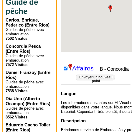
Guide de
pêche
Carlos, Enrique,
Federico
(
Entre Ríos
)
Guides de pêche avec
embarquation
7502 Visites
Concordia Pesca
(
Entre Ríos
)
Guides de pêche avec
embarquation
7572 Visites
Affaires
B - Concordia
Daniel Franzoy
(
Entre
Ríos
)
Envoyer un nouveau
point
Guides de pêche avec
embarquation
7538 Visites
Langue
Día Uno (Alberto
Les informations suivantes sur El Virach
Ocampo)
(
Entre Ríos
)
disponibles dans votre langue. Nous mont
Guides de pêche avec
Español. Cependant, très bientôt, il sera t
embarquation
8562 Visites
Descripcion
Eduardo Cacho Toller
(
Entre Ríos
)
Brindamos servicio de Embarcación y pr