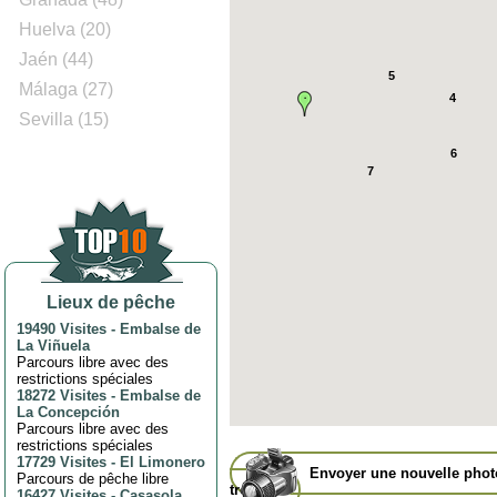
Huelva (20)
Jaén (44)
5
Málaga (27)
4
Sevilla (15)
6
7
Lieux de pêche
19490 Visites
-
Embalse de
La Viñuela
Parcours libre avec des
restrictions spéciales
18272 Visites
-
Embalse de
La Concepción
Parcours libre avec des
restrictions spéciales
17729 Visites
-
El Limonero
Envoyer une nouvelle pho
Parcours de pêche libre
trophée
16427 Visites
-
Casasola