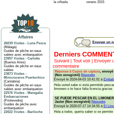
la viñuela
verano 2015
Affaires
Envoyer un 
26039 Visites
-
Luna Pesca
(
Málaga
)
Guides de pêche en eaux
Derniers COMMEN
salées avec embarquation
23957 Visites
-
Carlotto
Suivant
|
Tout voir
|
Envoyer 
(
Buenos Aires
)
commentaire
Guides de pêche en eaux
salées
Réponse à Cupos de captura
, envoyé
23873 Visites
-
(Non enregistré)
Répondre
Minicruceros Puertochico
Envoyé le 2024-04-03 10:41:01 à
Embals
(
Cantabria
)
Hola usted sabe si está permitido pescar
Guides de pêche en eaux
limonero o te hace falta licencia gracias
salées avec embarquation
22576 Visites
-
Maregalia
Embarcaciones
SE PUEDE PESCAR EN EL LIMONERO?
(
Pontevedra
)
Javier (Non enregistré)
Répondre
Guides de pêche avec
Envoyé le 2020-07-17 14:34:55 à
El Lim
embarquation
Hola a todos, quería saber si se permit
22022 Visites
-
Bariloche