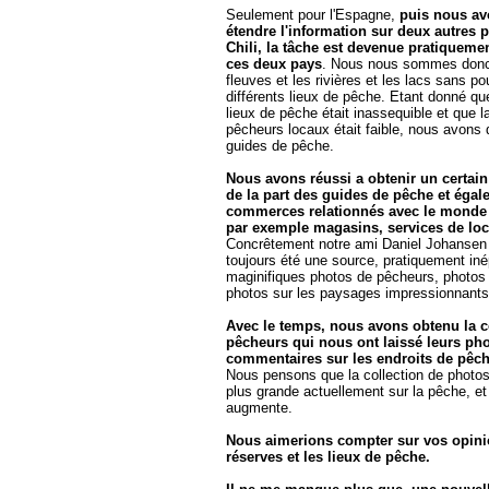
Seulement pour l'Espagne,
puis nous a
étendre l'information sur deux autres pa
Chili, la tâche est devenue pratiqueme
ces deux pays
. Nous nous sommes donc l
fleuves et les rivières et les lacs sans pou
différents lieux de pêche. Etant donné q
lieux de pêche était inassequible et que l
pêcheurs locaux était faible, nous avons d
guides de pêche.
Nous avons réussi a obtenir un certain
de la part des guides de pêche et égal
commerces relationnés avec le monde
par exemple magasins, services de loc
Concrêtement notre ami Daniel Johansen d
toujours été une source, pratiquement iné
maginifiques photos de pêcheurs, photos 
photos sur les paysages impressionnants 
Avec le temps, nous avons obtenu la c
pêcheurs qui nous ont laissé leurs pho
commentaires sur les endroits de pêche
Nous pensons que la collection de photos 
plus grande actuellement sur la pêche, et
augmente.
Nous aimerions compter sur vos opini
réserves et les lieux de pêche.