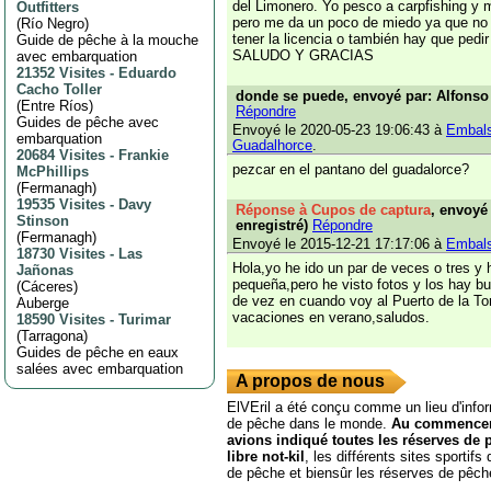
del Limonero. Yo pesco a carpfishing y m
Outfitters
pero me da un poco de miedo ya que no s
(
Río Negro
)
tener la licencia o también hay que pedi
Guide de pêche à la mouche
SALUDO Y GRACIAS
avec embarquation
21352 Visites
-
Eduardo
Cacho Toller
donde se puede, envoyé par: Alfonso 
(
Entre Ríos
)
Répondre
Guides de pêche avec
Envoyé le 2020-05-23 19:06:43 à
Embals
embarquation
Guadalhorce
.
20684 Visites
-
Frankie
pezcar en el pantano del guadalorce?
McPhillips
(
Fermanagh
)
19535 Visites
-
Davy
Réponse à Cupos de captura
, envoyé
Stinson
enregistré)
Répondre
(
Fermanagh
)
Envoyé le 2015-12-21 17:17:06 à
Embals
18730 Visites
-
Las
Hola,yo he ido un par de veces o tres y 
Jañonas
pequeña,pero he visto fotos y los hay 
(
Cáceres
)
de vez en cuando voy al Puerto de la To
Auberge
vacaciones en verano,saludos.
18590 Visites
-
Turimar
(
Tarragona
)
Guides de pêche en eaux
salées avec embarquation
A propos de nous
ElVEril a été conçu comme un lieu d'infor
de pêche dans le monde.
Au commencem
avions indiqué toutes les réserves de
libre not-kil
, les différents sites sportif
de pêche et biensûr les réserves de pêch