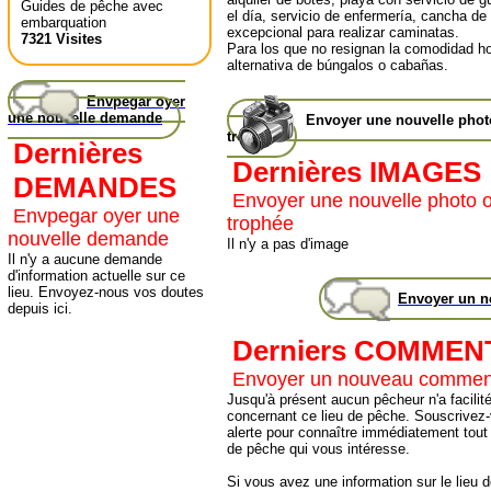
Guides de pêche avec
el día, servicio de enfermería, cancha de 
embarquation
excepcional para realizar caminatas.
7321 Visites
Para los que no resignan la comodidad h
alternativa de búngalos o cabañas.
Envpegar oyer
une nouvelle demande
Envoyer une nouvelle pho
trophée
Dernières
Dernières IMAGES
DEMANDES
Envoyer une nouvelle photo 
Envpegar oyer une
trophée
nouvelle demande
Il n'y a pas d'image
Il n'y a aucune demande
d'information actuelle sur ce
lieu. Envoyez-nous vos doutes
Envoyer un 
depuis ici.
Derniers COMMEN
Envoyer un nouveau commen
Jusqu'à présent aucun pêcheur n'a facilité
concernant ce lieu de pêche. Souscrivez-
alerte pour connaître immédiatement tout
de pêche qui vous intéresse.
Si vous avez une information sur le lieu