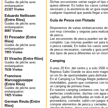
Dichas excursiones varían según el tipo d
Guides de pêche avec
quiera obtener. En todos los casos conta
embarquation
necesario y la asistencia de un guía espe
21327 Visites
cualquier inquietud que pueda llegar a ten
Eduardo Nellissen
(
Entre Ríos
)
Guía de Pesca con Flotada
Guides de pêche avec
embarquation
Disponemos de varias embarcaciones de 
8087 Visites
son muy cómodas y seguras para realizar
de pesca.
El Pescador
(
Entre
Las excursiones de pesca pueden ser de 
Ríos
)
completo. Las mismas pueden ser para la
Guides de pêche avec
o pesca variada; En todos los casos ust
embarquation
de pesca necesarios, carnada y guía prof
7993 Visites
dos tipos de pesca diferentes en un mism
El Viracho
(
Entre Ríos
)
Camping
Guides de pêche avec
embarquation
A unos 20 Km. del centro y a solo 1500 m
7636 Visites
Represa Salto Grande se alza este magníf
un sin fin de oportunidades para disfrutar.
Francisco
En el Camping La Tortuga Alegre podem
Marcoggiuseppe
inolvidables, puesto que contamos con t
(
Entre Ríos
)
un camping de primera línea.
Guides de pêche avec
En nuestro camping contamos con: luz elé
embarquation
perfectas condiciones, duchas con agua c
7425 Visites
vajillas, parrillas distribuidas en todo el p
proveeduría, comedor, salón con juegos e
German Reula
(
Entre
comprar elementos de pesca y carnadas, 
Ríos
)
alquiler de botes, playa con servicio de 