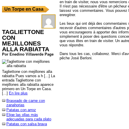
en train de visiter, nous vous remercions
Il n'est pas nécessaire d'être un pêcheur e
Un Torpe en Casa
laissez vos commentaires. Vous pouvez l
enregitrer.
Les lieux qui ont déjà des commentaires 
recevoir d'autres commentaires d'autres 
TAGLIETTONE
vous encourageons à apporter des informa
simplement à poser des questions concer
CON
que vous êtes en train de visiter. Un autr
MEJILLONES
vous répondre.
ALLA RABIATTA
Dans tous les cas, collaborez. Merci d'avoi
Por Enedino Villaverde Page
pêche José Berloni.
Tagliettone con mejillones alla
rabiatta Pues vamos a h [...] La
entrada Tagliettone con
mejillones alla rabiatta aparece
primero en Un Torpe en Casa.
[...]
En lire plus
Braseado de carne con
zanahorias
Patatas con arroz
Elige las ollas más
adecuadas para cada plato
Patatas con salsa brava