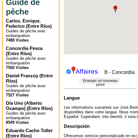
Guide de
pêche
Carlos, Enrique,
Federico
(
Entre Ríos
)
Guides de pêche avec
embarquation
7488 Visites
Concordia Pesca
(
Entre Ríos
)
Guides de pêche avec
embarquation
7560 Visites
Affaires
B - Concordia
Daniel Franzoy
(
Entre
Ríos
)
Envoyer un nouveau
point
Guides de pêche avec
embarquation
7527 Visites
Langue
Día Uno (Alberto
Les informations suivantes sur José Berl
Ocampo)
(
Entre Ríos
)
disponibles dans votre langue. Nous mont
Guides de pêche avec
Español. Cependant, très bientôt, il sera t
embarquation
8549 Visites
Descripción
Eduardo Cacho Toller
(
Entre Ríos
)
Ofrecemos servicio personalizado en exc