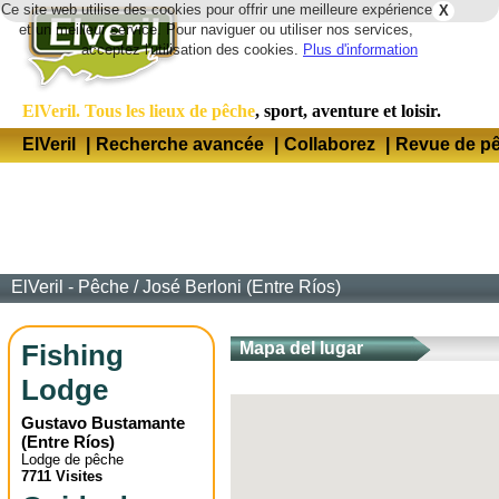
Ce site web utilise des cookies pour offrir une meilleure expérience
X
Lang
et un meilleur service. Pour naviguer ou utiliser nos services,
acceptez l'utilisation des cookies.
Plus d'information
ElVeril. Tous les lieux de pêche
, sport, aventure et loisir.
ElVeril
|
Recherche avancée
|
Collaborez
|
Revue de p
ElVeril - Pêche
/
José Berloni (Entre Ríos)
Fishing
Mapa del lugar
Lodge
Gustavo Bustamante
(
Entre Ríos
)
Lodge de pêche
7711 Visites