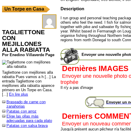
Description
Un Torpe en Casa
I run group and personal teaching packag
others who feel the need. I fish for salmo
together with pike and saltwater fly fishing
TAGLIETTONE
year. Whilst based in Fermanagh on Lough
organise fishing throughout Northern Irela
CON
regions from north Donegal to south Con
MEJILLONES
ALLA RABIATTA
Envoyer une nouvelle pho
Por Enedino Villaverde Page
trophée
Dernières IMAGES
Tagliettone con mejillones alla
Envoyer une nouvelle photo 
rabiatta Pues vamos a h [...] La
entrada Tagliettone con
trophée
mejillones alla rabiatta aparece
Il n'y a pas d'image
primero en Un Torpe en Casa.
[...]
En lire plus
Braseado de carne con
Envoyer un 
zanahorias
Patatas con arroz
Derniers COMMEN
Elige las ollas más
adecuadas para cada plato
Envoyer un nouveau commen
Patatas con salsa brava
Jusqu'à présent aucun pêcheur n'a facilité