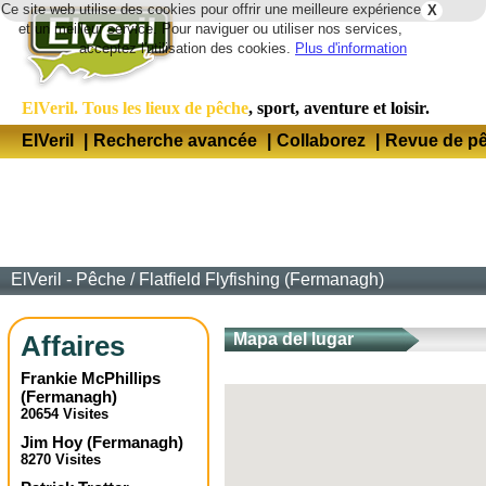
Ce site web utilise des cookies pour offrir une meilleure expérience
X
Lang
et un meilleur service. Pour naviguer ou utiliser nos services,
acceptez l'utilisation des cookies.
Plus d'information
ElVeril. Tous les lieux de pêche
, sport, aventure et loisir.
ElVeril
|
Recherche avancée
|
Collaborez
|
Revue de p
ElVeril - Pêche
/
Flatfield Flyfishing (Fermanagh)
Affaires
Mapa del lugar
Frankie McPhillips
(
Fermanagh
)
20654 Visites
Jim Hoy
(
Fermanagh
)
8270 Visites