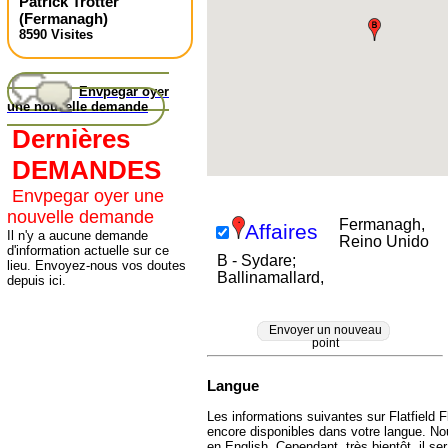
Patrick Trotter
(
Fermanagh
)
8590 Visites
Envpegar oyer
une nouvelle demande
Dernières
DEMANDES
Envpegar oyer une
nouvelle demande
Fermanagh,
Affaires
Il n'y a aucune demande
Reino Unido
d'information actuelle sur ce
B - Sydare;
lieu. Envoyez-nous vos doutes
Ballinamallard,
depuis ici.
Envoyer un nouveau
point
Langue
Les informations suivantes sur Flatfield F
encore disponibles dans votre langue. No
en English. Cependant, très bientôt, il ser