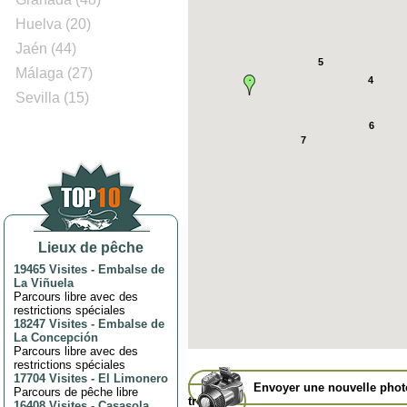
Huelva (20)
Jaén (44)
5
Málaga (27)
4
Sevilla (15)
6
7
Lieux de pêche
19465 Visites
-
Embalse de
La Viñuela
Parcours libre avec des
restrictions spéciales
18247 Visites
-
Embalse de
La Concepción
Parcours libre avec des
restrictions spéciales
17704 Visites
-
El Limonero
Envoyer une nouvelle pho
Parcours de pêche libre
trophée
16408 Visites
-
Casasola