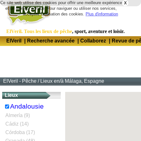
Ce site web utilise des cookies pour offrir une meilleure expérience
X
Lang
et un meilleur service. Pour naviguer ou utiliser nos services,
acceptez l'utilisation des cookies.
Plus d'information
ElVeril. Tous les lieux de pêche
, sport, aventure et loisir.
ElVeril
|
Recherche avancée
|
Collaborez
|
Revue de p
ElVeril - Pêche
/
Lieux en/à Málaga, Espagne
Lieux
Andalousie
Almería (9)
Cádiz (14)
Córdoba (17)
Granada (48)