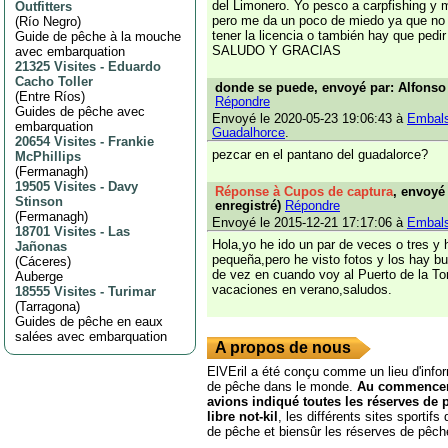
del Limonero. Yo pesco a carpfishing y m
Outfitters
pero me da un poco de miedo ya que no s
(
Río Negro
)
tener la licencia o también hay que pedi
Guide de pêche à la mouche
SALUDO Y GRACIAS
avec embarquation
21325 Visites
-
Eduardo
Cacho Toller
donde se puede, envoyé par: Alfonso 
(
Entre Ríos
)
Répondre
Guides de pêche avec
Envoyé le 2020-05-23 19:06:43 à
Embals
embarquation
Guadalhorce
.
20654 Visites
-
Frankie
pezcar en el pantano del guadalorce?
McPhillips
(
Fermanagh
)
19505 Visites
-
Davy
Réponse à Cupos de captura
, envoyé
Stinson
enregistré)
Répondre
(
Fermanagh
)
Envoyé le 2015-12-21 17:17:06 à
Embals
18701 Visites
-
Las
Hola,yo he ido un par de veces o tres y 
Jañonas
pequeña,pero he visto fotos y los hay 
(
Cáceres
)
de vez en cuando voy al Puerto de la To
Auberge
vacaciones en verano,saludos.
18555 Visites
-
Turimar
(
Tarragona
)
Guides de pêche en eaux
salées avec embarquation
A propos de nous
ElVEril a été conçu comme un lieu d'infor
de pêche dans le monde.
Au commencem
avions indiqué toutes les réserves de
libre not-kil
, les différents sites sportif
de pêche et biensûr les réserves de pêch