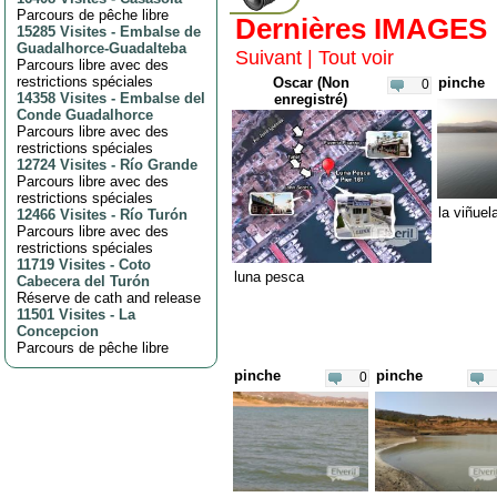
Parcours de pêche libre
Dernières IMAGES
15285 Visites
-
Embalse de
Guadalhorce-Guadalteba
Suivant
|
Tout voir
Parcours libre avec des
restrictions spéciales
Oscar (Non
pinche
0
14358 Visites
-
Embalse del
enregistré)
Conde Guadalhorce
Parcours libre avec des
restrictions spéciales
12724 Visites
-
Río Grande
Parcours libre avec des
restrictions spéciales
la viñuel
12466 Visites
-
Río Turón
Parcours libre avec des
restrictions spéciales
11719 Visites
-
Coto
luna pesca
Cabecera del Turón
Réserve de cath and release
11501 Visites
-
La
Concepcion
Parcours de pêche libre
pinche
pinche
0