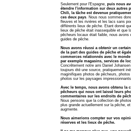
Seulement pour l'Espagne,
puis nous a
étendre l'information sur deux autres pa
Chili, la tâche est devenue pratiqueme
ces deux pays
. Nous nous sommes donc l
fleuves et les rivières et les lacs sans pou
différents lieux de pêche. Etant donné q
lieux de pêche était inassequible et que l
pêcheurs locaux était faible, nous avons d
guides de pêche.
Nous avons réussi a obtenir un certain
de la part des guides de pêche et égal
commerces relationnés avec le monde
par exemple magasins, services de loc
Concrêtement notre ami Daniel Johansen d
toujours été une source, pratiquement iné
maginifiques photos de pêcheurs, photos 
photos sur les paysages impressionnants 
Avec le temps, nous avons obtenu la c
pêcheurs qui nous ont laissé leurs pho
commentaires sur les endroits de pêche
Nous pensons que la collection de photos 
plus grande actuellement sur la pêche, et
augmente.
Nous aimerions compter sur vos opini
réserves et les lieux de pêche.