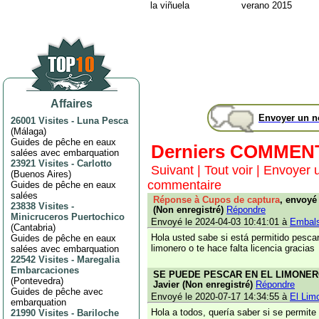
la viñuela
verano 2015
Affaires
Envoyer un 
26001 Visites
-
Luna Pesca
(
Málaga
)
Guides de pêche en eaux
Derniers COMMEN
salées avec embarquation
23921 Visites
-
Carlotto
Suivant
|
Tout voir
|
Envoyer 
(
Buenos Aires
)
commentaire
Guides de pêche en eaux
salées
Réponse à Cupos de captura
, envoyé
23838 Visites
-
(Non enregistré)
Répondre
Minicruceros Puertochico
Envoyé le 2024-04-03 10:41:01 à
Embals
(
Cantabria
)
Hola usted sabe si está permitido pescar
Guides de pêche en eaux
limonero o te hace falta licencia gracias
salées avec embarquation
22542 Visites
-
Maregalia
Embarcaciones
SE PUEDE PESCAR EN EL LIMONERO?
(
Pontevedra
)
Javier (Non enregistré)
Répondre
Guides de pêche avec
Envoyé le 2020-07-17 14:34:55 à
El Lim
embarquation
Hola a todos, quería saber si se permit
21990 Visites
-
Bariloche