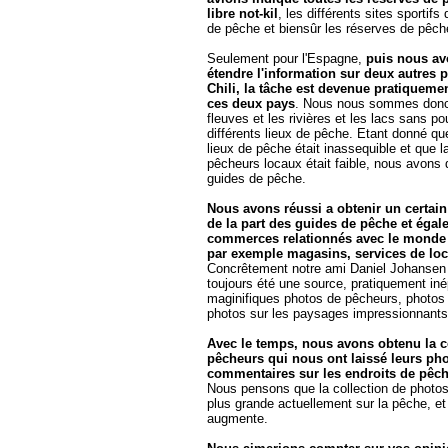
libre not-kil
, les différents sites sportif
de pêche et biensûr les réserves de pêch
Seulement pour l'Espagne,
puis nous a
étendre l'information sur deux autres pa
Chili, la tâche est devenue pratiqueme
ces deux pays
. Nous nous sommes donc l
fleuves et les rivières et les lacs sans pou
différents lieux de pêche. Etant donné q
lieux de pêche était inassequible et que l
pêcheurs locaux était faible, nous avons d
guides de pêche.
Nous avons réussi a obtenir un certain
de la part des guides de pêche et égal
commerces relationnés avec le monde
par exemple magasins, services de loc
Concrêtement notre ami Daniel Johansen d
toujours été une source, pratiquement iné
maginifiques photos de pêcheurs, photos 
photos sur les paysages impressionnants 
Avec le temps, nous avons obtenu la c
pêcheurs qui nous ont laissé leurs pho
commentaires sur les endroits de pêche
Nous pensons que la collection de photos 
plus grande actuellement sur la pêche, et
augmente.