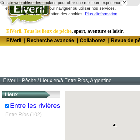
Ce site web utilise des cookies pour offrir une meilleure expérience
X
Lang
et un meilleur service. Pour naviguer ou utiliser nos services,
acceptez l'utilisation des cookies.
Plus d'information
ElVeril. Tous les lieux de pêche
, sport, aventure et loisir.
ElVeril
|
Recherche avancée
|
Collaborez
|
Revue de p
ElVeril - Pêche
/
Lieux en/à Entre Ríos, Argentine
Lieux
Entre les rivières
Entre Ríos (102)
41