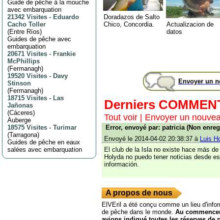
Guide de pêche à la mouche
avec embarquation
Doradazos de Salto
21342 Visites
-
Eduardo
Chico, Concordia.
Actualizacion de
Cacho Toller
datos
(
Entre Ríos
)
Guides de pêche avec
embarquation
20671 Visites
-
Frankie
McPhillips
(
Fermanagh
)
19520 Visites
-
Davy
Envoyer un 
Stinson
(
Fermanagh
)
18715 Visites
-
Las
Derniers COMMEN
Jañonas
(
Cáceres
)
Tout voir
|
Envoyer un nouve
Auberge
18575 Visites
-
Turimar
Error, envoyé par: patricia (Non enreg
(
Tarragona
)
Envoyé le 2014-04-02 20:38:37 à
Luis H
Guides de pêche en eaux
salées avec embarquation
El club de la Isla no existe hace más de
Holyda no puedo tener noticias desde es
información.
A propos de nous
ElVEril a été conçu comme un lieu d'infor
de pêche dans le monde.
Au commencem
avions indiqué toutes les réserves de