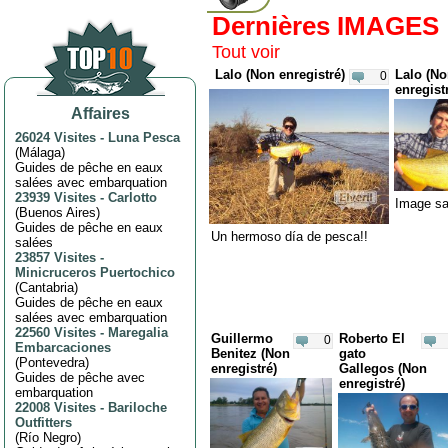
Dernières IMAGES
Tout voir
Lalo (Non enregistré)
Lalo (N
0
enregist
Affaires
26024 Visites
-
Luna Pesca
(
Málaga
)
Guides de pêche en eaux
salées avec embarquation
23939 Visites
-
Carlotto
Image san
(
Buenos Aires
)
Guides de pêche en eaux
Un hermoso día de pesca!!
salées
23857 Visites
-
Minicruceros Puertochico
(
Cantabria
)
Guides de pêche en eaux
salées avec embarquation
22560 Visites
-
Maregalia
Guillermo
Roberto El
0
Embarcaciones
Benitez (Non
gato
(
Pontevedra
)
enregistré)
Gallegos (Non
Guides de pêche avec
enregistré)
embarquation
22008 Visites
-
Bariloche
Outfitters
(
Río Negro
)