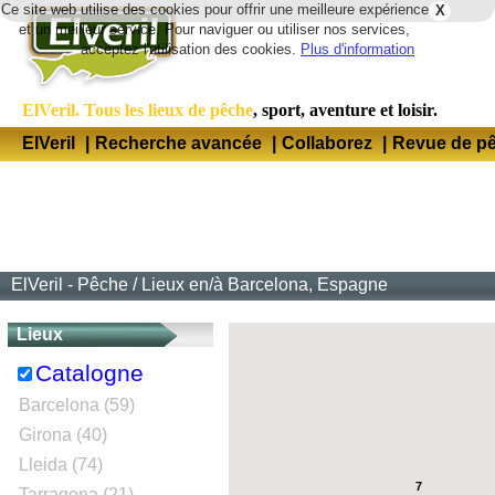
Ce site web utilise des cookies pour offrir une meilleure expérience
X
Lang
et un meilleur service. Pour naviguer ou utiliser nos services,
acceptez l'utilisation des cookies.
Plus d'information
ElVeril. Tous les lieux de pêche
, sport, aventure et loisir.
ElVeril
|
Recherche avancée
|
Collaborez
|
Revue de p
ElVeril - Pêche
/
Lieux en/à Barcelona, Espagne
Lieux
Catalogne
Barcelona (59)
Girona (40)
Lleida (74)
7
Tarragona (21)