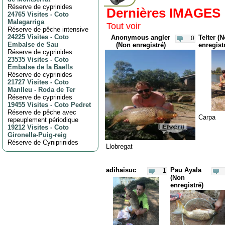
Réserve de cyprinides
Dernières IMAGES
24765 Visites
-
Coto
Malagarriga
Tout voir
Réserve de pêche intensive
24225 Visites
-
Coto
Anonymous angler
Telter (
0
Embalse de Sau
(Non enregistré)
enregist
Réserve de cyprinides
23535 Visites
-
Coto
Embalse de la Baells
Réserve de cyprinides
21727 Visites
-
Coto
Manlleu - Roda de Ter
Réserve de cyprinides
19455 Visites
-
Coto Pedret
Réserve de pêche avec
Carpa
repeuplement périodique
19212 Visites
-
Coto
Gironella-Puig-reig
Réserve de Cyniprinides
Llobregat
adihaisuc
Pau Ayala
1
(Non
enregistré)