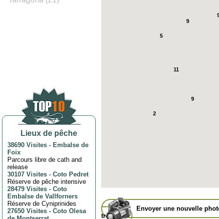
9
5
11
9
2
Lieux de pêche
38690 Visites
-
Embalse de
Foix
Parcours libre de cath and
release
30107 Visites
-
Coto Pedret
Réserve de pêche intensive
28479 Visites
-
Coto
Embalse de Vallforners
Réserve de Cyniprinides
Envoyer une nouvelle pho
27650 Visites
-
Coto Olesa
trophée
de Montserrat