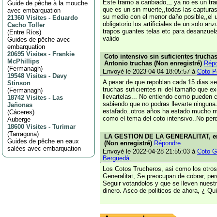
Este tramo a canbiado,,, ya no es un tr
Guide de pêche à la mouche
que es un sin muerte,,todas las captura
avec embarquation
su medio con el menor daño posible,,el 
21360 Visites
-
Eduardo
obligatorio los artificiales de un solo an
Cacho Toller
trapos guantes telas etc para desanzuela
(
Entre Ríos
)
valido
Guides de pêche avec
embarquation
20695 Visites
-
Frankie
Coto intensivo sin suficientes truchas
McPhillips
Antonio truchas (Non enregistré)
Rép
(
Fermanagh
)
Envoyé le 2023-04-04 18:05:57 à
Coto P
19548 Visites
-
Davy
A pesar de que repoblan cada 15 dias s
Stinson
truchas suficientes ni del tamaño que e
(
Fermanagh
)
llevartelas... No entiendo como pueden c
18742 Visites
-
Las
sabiendo que no podras llevarte ninguna
Jañonas
estafado..otros años ha estado mucho me
(
Cáceres
)
como el tema del coto intensivo..No perde
Auberge
18600 Visites
-
Turimar
(
Tarragona
)
LA GESTION DE LA GENERALITAT, env
Guides de pêche en eaux
(Non enregistré)
Répondre
salées avec embarquation
Envoyé le 2022-04-28 21:55:03 à
Coto G
Berguedà
.
Los Cotos Trucheros, asi como los otros
Generalitat, Se preocupan de cobrar, per
Seguir votandolos y que se lleven nuestr
dinero. Asco de politicos de ahora, ¿ Qu