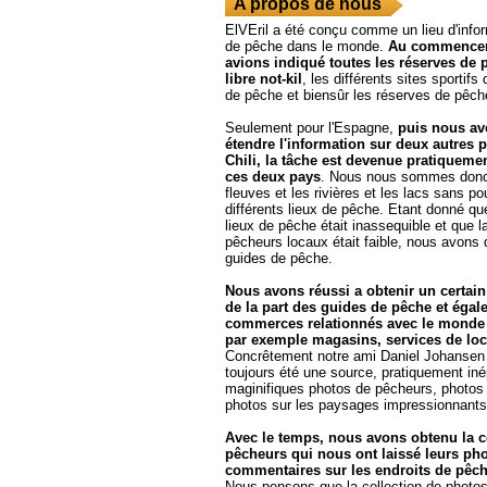
A propos de nous
ElVEril a été conçu comme un lieu d'infor
de pêche dans le monde.
Au commencem
avions indiqué toutes les réserves de
libre not-kil
, les différents sites sportif
de pêche et biensûr les réserves de pêch
Seulement pour l'Espagne,
puis nous a
étendre l'information sur deux autres pa
Chili, la tâche est devenue pratiqueme
ces deux pays
. Nous nous sommes donc l
fleuves et les rivières et les lacs sans pou
différents lieux de pêche. Etant donné q
lieux de pêche était inassequible et que l
pêcheurs locaux était faible, nous avons d
guides de pêche.
Nous avons réussi a obtenir un certain
de la part des guides de pêche et égal
commerces relationnés avec le monde
par exemple magasins, services de loc
Concrêtement notre ami Daniel Johansen d
toujours été une source, pratiquement iné
maginifiques photos de pêcheurs, photos 
photos sur les paysages impressionnants 
Avec le temps, nous avons obtenu la c
pêcheurs qui nous ont laissé leurs pho
commentaires sur les endroits de pêche
Nous pensons que la collection de photos 