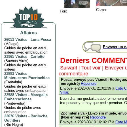
Carpa
Foix
Affaires
26053 Visites
-
Luna Pesca
(
Málaga
)
Envoyer un 
Guides de pêche en eaux
salées avec embarquation
23965 Visites
-
Carlotto
Derniers COMMEN
(
Buenos Aires
)
Guides de pêche en eaux
Suivant
|
Tout voir
|
Envoyer 
salées
commentaire
23883 Visites
-
Minicruceros Puertochico
Pesca, envoyé par: Vianeth Rodriguez
(
Cantabria
)
enregistré)
Répondre
Guides de pêche en eaux
Envoyé le 2023-07-31 21:01:39 à
Coto Ca
salées avec embarquation
Villar
.
22588 Visites
-
Maregalia
Buen dia, me gustaría saber el nombre d
Embarcaciones
ir a pescar y si hay que pedir permiso. 
(
Pontevedra
)
Guides de pêche avec
embarquation
Zpc intensiva - LL-25 sin muete, env
22036 Visites
-
Bariloche
(Non enregistré)
Répondre
Outfitters
Envoyé le 2023-03-10 16:16:17 à
Coto M
(
Río Negro
)