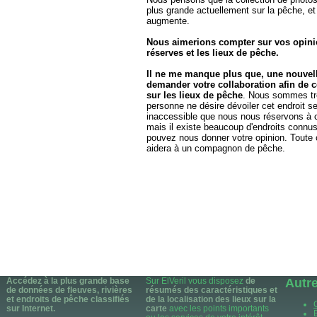
plus grande actuellement sur la pêche, et
augmente.
Nous aimerions compter sur vos opini
réserves et les lieux de pêche.
Il ne me manque plus que, une nouvell
demander votre collaboration afin de 
sur les lieux de pêche
. Nous sommes tr
personne ne désire dévoiler cet endroit s
inaccessible que nous nous réservons à 
mais il existe beaucoup d'endroits connu
pouvez nous donner votre opinion. Toute o
aidera à un compagnon de pêche.
Accédez à la plus grande base
Sur ElVeril vous disposez
de
Autr
de données de fleuves, rivières
résumés des caractéristiques et
et endroits de pêche classifiés
de la localisation des lieux sur la
sur Internet.
carte
avec les points importants