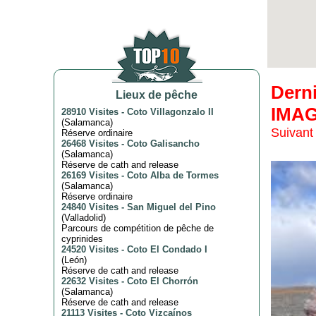
Dern
Lieux de pêche
IMA
28910 Visites
-
Coto Villagonzalo II
(
Salamanca
)
Suivant
Réserve ordinaire
26468 Visites
-
Coto Galisancho
(
Salamanca
)
Réserve de cath and release
26169 Visites
-
Coto Alba de Tormes
(
Salamanca
)
Réserve ordinaire
24840 Visites
-
San Miguel del Pino
(
Valladolid
)
Parcours de compétition de pêche de
cyprinides
24520 Visites
-
Coto El Condado I
(
León
)
Réserve de cath and release
22632 Visites
-
Coto El Chorrón
(
Salamanca
)
Réserve de cath and release
21113 Visites
-
Coto Vizcaínos