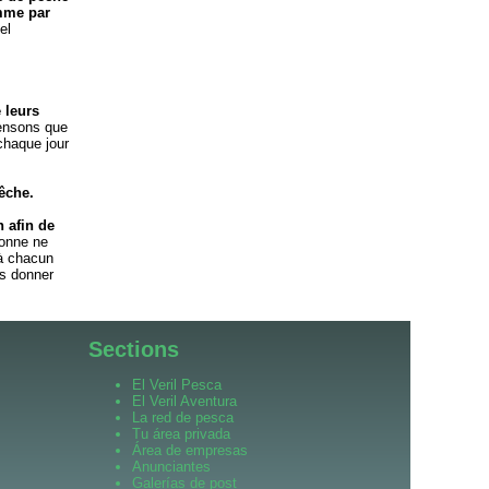
omme par
el
 leurs
ensons que
 chaque jour
êche.
 afin de
onne ne
 à chacun
us donner
Sections
El Veril Pesca
El Veril Aventura
La red de pesca
Tu área privada
Área de empresas
Anunciantes
Galerías de post