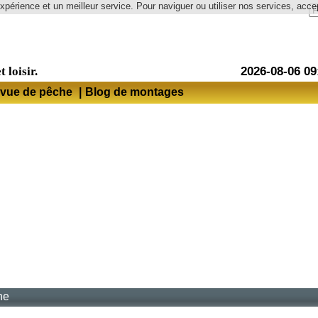
expérience et un meilleur service. Pour naviguer ou utiliser nos services, accep
Langue
t loisir.
2026-08-06 09
vue de pêche
|
Blog de montages
ne