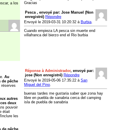
Gracias
scar, a los
Pesca , envoyé par: Jose Manuel (Non
enregistré)
Répondre
Envoyé le 2019-03-31 10:20:32 à
Burbia
.
Cuando empieza LA pesca sin muerte end
villafranca del bierzo end el Rio burbia
Réponse à Administrador
, envoyé par:
jose (Non enregistré)
Répondre
de.
Au
Envoyé le 2019-05-06 17:35:22 à
San
s de pêche
Miguel del Pino
.
s réserves
buenas tardes me gustaria saber que zona hay
libre en puebla de sanabria cerca del camping
eux autres
isla de puebla de sanabria
r ces deux
ans pouvoir
 était
'inclure les
es de pêche