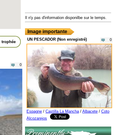
Il n'y pas d'information disponilbe sur le temps.
Image importante
UN PESCADOR (Non enregistré)
0
 trophée
0
Espagne
/
Castilla La Mancha
/
Albacete
/
Coto
Alcozarejos