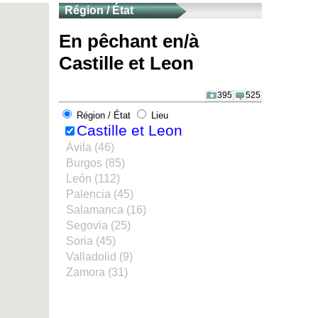
Région / État
En pêchant en/à
Castille et Leon
395
525
Région / État
Lieu
Castille et Leon
Ávila (46)
Burgos (85)
León (112)
Palencia (45)
Salamanca (16)
Segovia (25)
Soria (45)
Valladolid (9)
Zamora (31)