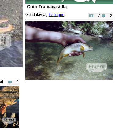
Coto Tramacastilla
Guadalaviar,
Espagne
7
2
é)
0