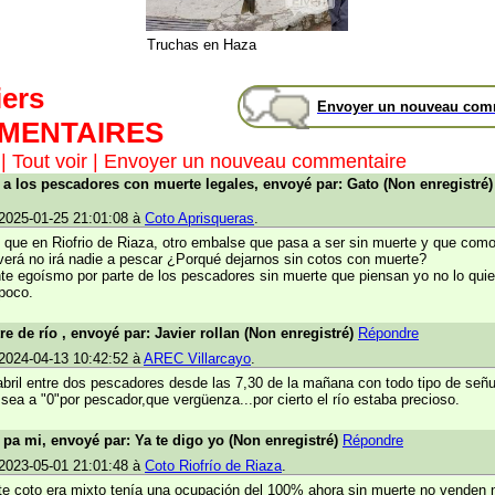
Truchas en Haza
iers
Envoyer un nouveau com
MENTAIRES
|
Tout voir
|
Envoyer un nouveau commentaire
 a los pescadores con muerte legales, envoyé par: Gato (Non enregistré)
2025-01-25 21:01:08 à
Coto Aprisqueras
.
 que en Riofrio de Riaza, otro embalse que pasa a ser sin muerte y que como
verá no irá nadie a pescar ¿Porqué dejarnos sin cotos con muerte?
e egoísmo por parte de los pescadores sin muerte que piensan yo no lo quie
mpoco.
re de río , envoyé par: Javier rollan (Non enregistré)
Répondre
2024-04-13 10:42:52 à
AREC Villarcayo
.
abril entre dos pescadores desde las 7,30 de la mañana con todo tipo de señu
sea a "0"por pescador,que vergüenza...por cierto el río estaba precioso.
i pa mi, envoyé par: Ya te digo yo (Non enregistré)
Répondre
2023-05-01 21:01:48 à
Coto Riofrío de Riaza
.
e coto era mixto tenía una ocupación del 100% ahora sin muerte no venden n