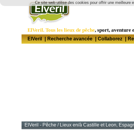
Ce site web utilise des cookies pour offrir une meilleure 
ElVeril. Tous les lieux de pêche
, sport, aventure e
ElVeril
|
Recherche avancée
|
Collaborez
|
Re
ElVeril - Pêche
/
Lieux en/à Castille et Leon, Espag