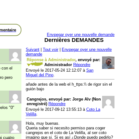
mentaire
Envpegar oyer une nouvelle demande
Dernières DEMANDES
Suivant
|
Tout voir
|
Envpegar oyer une nouvelle
demande
Réponse à Administrador
, envoyé par:
Administrador
Répondre
 con el
Envoyé le 2017-05-24 12:12:07 à
San
Miguel del Pino
.
ro pero
añade antes de la web el h_ttps:\\ de rigor sin el
guión bajo
Cangrejos, envoyé par: Jorge Alv (Non
enregistré)
Répondre
elos "0"
Envoyé le 2017-09-12 13:55:13 à
Coto La
Velilla
.
Hola, muy buenas.
Queria saber si necesito permiso para coger
cangrejos en el coto de La Velilla, al ser coto
imagino que si. Si es así ¿Donde puedo pedirlo?
i cuatro