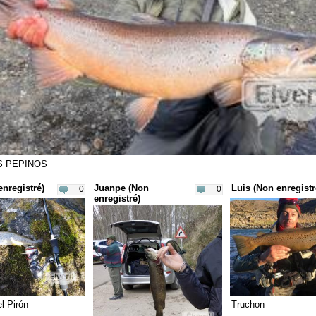
 PEPINOS
enregistré)
Juanpe (Non
Luis (Non enregistr
0
0
enregistré)
l Pirón
Truchon