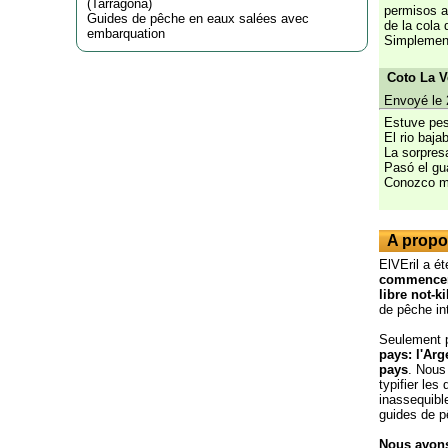
(
Tarragona
)
permisos a
Guides de pêche en eaux salées avec
de la cola
embarquation
Simplement
Coto La V
Envoyé le 
Estuve pes
El rio baja
La sorpres
Pasó el gu
Conozco me
A propo
ElVEril a é
commenceme
libre not-ki
de pêche in
Seulement 
pays: l'Arg
pays
. Nous
typifier les
inassequible
guides de p
Nous avons 