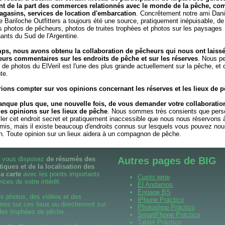
nt de la part des commerces relationnés avec le monde de la pêche, c
gasins, services de location d'embarcation
. Concrêtement notre ami Dani
 Bariloche Outfitters a toujours été une source, pratiquement inépuisable, de
s photos de pêcheurs, photos de truites trophées et photos sur les paysages
ants du Sud de l'Argentine.
mps, nous avons obtenu la collaboration de pêcheurs qui nous ont laissé
eurs commentaires sur les endroits de pêche et sur les réserves
. Nous p
n de photos du ElVeril est l'une des plus grande actuellement sur la pêche, et
te.
ions compter sur vos opinions concernant les réserves et les lieux de p
anque plus que, une nouvelle fois, de vous demander votre collaboration
les opinions sur les lieux de pêche
. Nous sommes très consients que pers
iler cet endroit secret et pratiquement inaccessible que nous nous réservons
amis, mais il existe beaucoup d'endroits connus sur lesquels vous pouvez no
on. Toute opinion sur un lieux aidera à un compagnon de pêche.
il vous disposez
de résumés des
Autres pages de BIG
tiques et de la localisation des
la carte
avec les points importants
Custo wine
ices de votre intérêt.
El Andarrios
Engage BS
s photos, des vidéos et des
iPhone Práctico
es sur ces lieux ou directement sur
Photoshop Práctico
 des trophées de pêche.
SmartPhone Práctico
Tablet Práctico