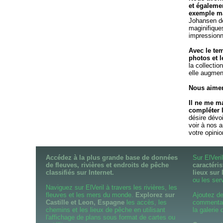
et égaleme
exemple ma
Johansen de
maginifique
impressionn
Avec le te
photos et l
la collectio
elle augmen
Nous aimer
Il ne me m
compléter 
désire dévo
voir à nos 
votre opini
Accédez à la plus grande base de données
Sur ElVer
de fleuves, rivières et endroits de pêche
caractéris
classifiés sur Internet.
lieux sur 
ou les serv
Naviguez sur ElVeril à travers les rivières, les
fleuves et les mers du monde.
Explorez sur
Ajoutez de
Castille et Leon, Espagne
les accès, les
commentair
chemins et les lieux de pêche en utilisant
la galerie
l'affichage de plans sous format de cartes ou