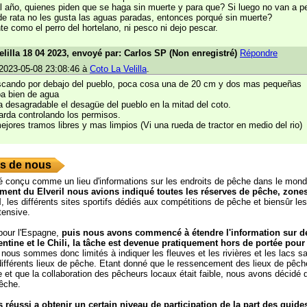
l año, quienes piden que se haga sin muerte y para que? Si luego no van a pe
 de rata no les gusta las aguas paradas, entonces porqué sin muerte?
e como el perro del hortelano, ni pesco ni dejo pescar.
elilla 18 04 2023, envoyé par: Carlos SP (Non enregistré)
Répondre
2023-05-08 23:08:46 à
Coto La Velilla
.
cando por debajo del pueblo, poca cosa una de 20 cm y dos mas pequeñas
ba bien de agua
a desagradable el desagüe del pueblo en la mitad del coto.
arda controlando los permisos.
jores tramos libres y mas limpios (Vi una rueda de tractor en medio del rio)
s de nous
té conçu comme un lieu d'informations sur les endroits de pêche dans le mon
nt du Elveril nous avions indiqué toutes les réserves de pêche, zone
l
, les différents sites sportifs dédiés aux compétitions de pêche et biensûr le
tensive.
pour l'Espagne,
puis nous avons commencé à étendre l'information sur d
entine et le Chili, la tâche est devenue pratiquement hors de portée pou
 nous sommes donc limités à indiquer les fleuves et les rivières et les lacs s
 différents lieux de pêche. Etant donné que le ressencement des lieux de pêche
 et que la collaboration des pêcheurs locaux était faible, nous avons décidé d
êche.
réussi a obtenir un certain niveau de participation de la part des guid