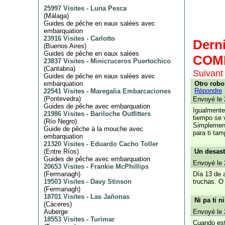
25997 Visites
-
Luna Pesca
(
Málaga
)
Guides de pêche en eaux salées avec
embarquation
23916 Visites
-
Carlotto
Dern
(
Buenos Aires
)
Guides de pêche en eaux salées
COM
23837 Visites
-
Minicruceros Puertochico
(
Cantabria
)
Suivant
Guides de pêche en eaux salées avec
Otro robo
embarquation
Répondre
22541 Visites
-
Maregalia Embarcaciones
(
Pontevedra
)
Envoyé le 
Guides de pêche avec embarquation
Igualmente
21986 Visites
-
Bariloche Outfitters
tiempo se 
(
Río Negro
)
Simplement
Guide de pêche à la mouche avec
para ti ta
embarquation
21320 Visites
-
Eduardo Cacho Toller
Un desast
(
Entre Ríos
)
Guides de pêche avec embarquation
Envoyé le 
20653 Visites
-
Frankie McPhillips
Día 13 de 
(
Fermanagh
)
truchas. O 
19503 Visites
-
Davy Stinson
(
Fermanagh
)
18701 Visites
-
Las Jañonas
Ni pa ti n
(
Cáceres
)
Envoyé le 
Auberge
18553 Visites
-
Turimar
Cuando est