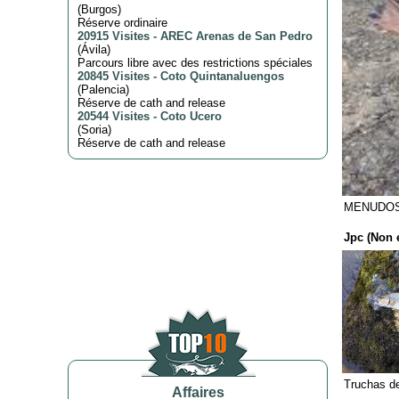
(
Burgos
)
Réserve ordinaire
20915 Visites
-
AREC Arenas de San Pedro
(
Ávila
)
Parcours libre avec des restrictions spéciales
20845 Visites
-
Coto Quintanaluengos
(
Palencia
)
Réserve de cath and release
20544 Visites
-
Coto Ucero
(
Soria
)
Réserve de cath and release
MENUDOS
Jpc (Non 
Truchas de
Affaires