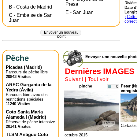
Rivièr
Presa
B - Costa de Madrid
Date d
Longit
E - San Juan
C - Embalse de San
¿Cette 
Juan
correc
Envoyer un nouveau
point
Pêche
Envoyer une nouvelle pho
trophée
Picadas
(
Madrid
)
Dernières IMAGES
Parcours de pêche libre
20843 Visites
Suivant
|
Tout voir
AREC Garganta de la
pinche
Peter (N
0
Yedra
(
Ávila
)
enregist
Parcours libre avec des
restrictions spéciales
11240 Visites
Coto Santa María
Alameda I
(
Madrid
)
Réserve de pêche intensive
Cortados
20341 Visites
TLSM Antiguo Coto
octubre 2015