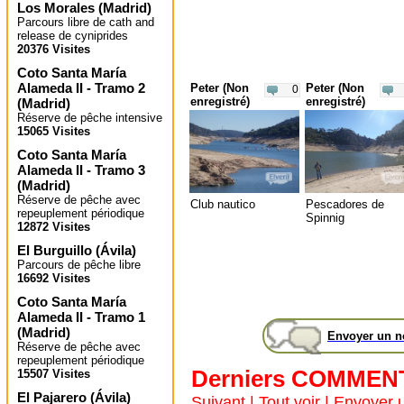
Los Morales
(
Madrid
)
Parcours libre de cath and
release de cyniprides
20376 Visites
Coto Santa María
Alameda II - Tramo 2
Peter (Non
Peter (Non
0
enregistré)
enregistré)
(
Madrid
)
Réserve de pêche intensive
15065 Visites
Coto Santa María
Alameda II - Tramo 3
(
Madrid
)
Réserve de pêche avec
Club nautico
Pescadores de
repeuplement périodique
Spinnig
12872 Visites
El Burguillo
(
Ávila
)
Parcours de pêche libre
16692 Visites
Coto Santa María
Alameda II - Tramo 1
(
Madrid
)
Envoyer un 
Réserve de pêche avec
repeuplement périodique
Derniers COMMEN
15507 Visites
El Pajarero
(
Ávila
)
Suivant
|
Tout voir
|
Envoyer 