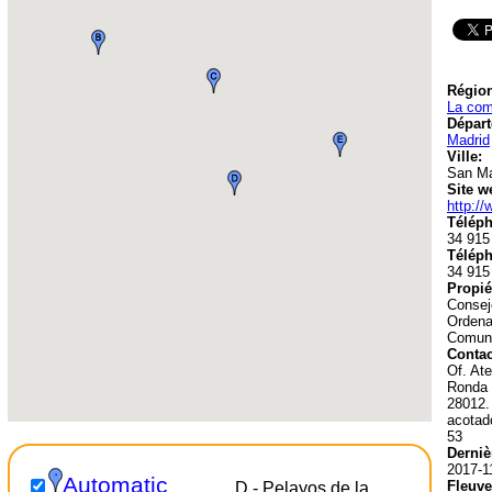
Région
La com
Départ
Madrid
Ville:
San Ma
Site w
http:/
Téléph
34 915
Téléph
34 915
Propié
Consej
Ordenac
Comuni
Contac
Of. At
Ronda 
28012.
acotad
53
Derniè
2017-1
Automatic
Fleuve
D - Pelayos de la