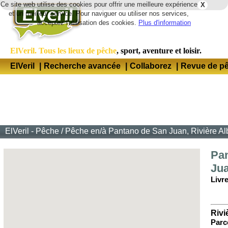
Ce site web utilise des cookies pour offrir une meilleure expérience
X
Lang
et un meilleur service. Pour naviguer ou utiliser nos services,
acceptez l'utilisation des cookies.
Plus d'information
ElVeril. Tous les lieux de pêche
, sport, aventure et loisir.
ElVeril
|
Recherche avancée
|
Collaborez
|
Revue de p
ElVeril - Pêche
/
Pêche en/à Pantano de San Juan, Rivière Al
Pa
Ju
Livre
Rivi
Parc