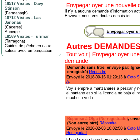
19517 Visites
-
Davy
Envpegar oyer une nouvelle
Stinson
Il n'y a aucune demande d'information actu
(
Fermanagh
)
Envoyez-nous vos doutes depuis ici.
18712 Visites
-
Las
Jañonas
(
Cáceres
)
Envpegar oyer u
Auberge
18569 Visites
-
Turimar
(
Tarragona
)
Autres DEMANDE
Guides de pêche en eaux
salées avec embarquation
Tout voir
|
Envpegar oyer une
demande
Demande sans titre, envoyé par: Igna
enregistré)
Répondre
Envoyé le 2018-09-16 01:29:13 à
Coto S
A
.
Voy siempre a manzanares a pescar y n
el pantano eso si la licencia no baja el 
mucho la veda
Réponse à Olga (No registrado)
, envo
(Non enregistré)
Répondre
Envoyé le 2020-02-03 10:02:50 à
Coto M
Horcajada I
.
El rio Lozoya tiene tramos acotados,ent