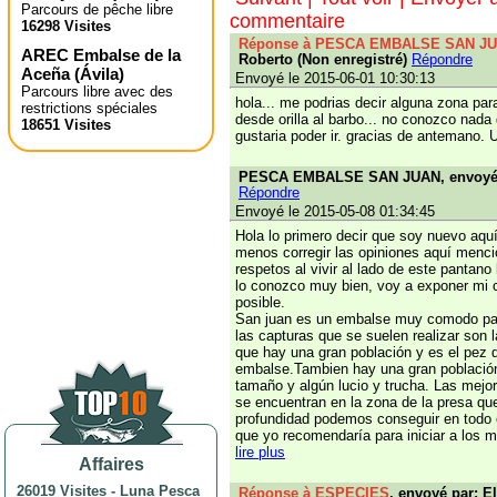
Parcours de pêche libre
commentaire
16298 Visites
Réponse à PESCA EMBALSE SAN J
AREC Embalse de la
Roberto (Non enregistré)
Répondre
Aceña
(
Ávila
)
Envoyé le 2015-06-01 10:30:13
Parcours libre avec des
hola... me podrias decir alguna zona pa
restrictions spéciales
desde orilla al barbo... no conozco nad
18651 Visites
gustaria poder ir. gracias de antemano. 
PESCA EMBALSE SAN JUAN, envoyé 
Répondre
Envoyé le 2015-05-08 01:34:45
Hola lo primero decir que soy nuevo aqu
menos corregir las opiniones aquí menc
respetos al vivir al lado de este pantan
lo conozco muy bien, voy a exponer mi 
posible.
San juan es un embalse muy comodo para
las capturas que se suelen realizar son 
que hay una gran población y es el pez 
embalse.Tambien hay una gran población
tamaño y algún lucio y trucha. Las mejor
se encuentran en la zona de la presa q
profundidad podemos conseguir en todo e
que yo recomendaría para iniciar a los 
lire plus
Affaires
26019 Visites
-
Luna Pesca
Réponse à ESPECIES
, envoyé par: E