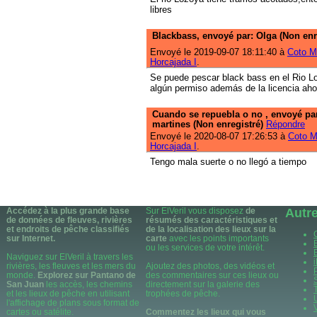
libres
Blackbass, envoyé par: Olga (Non enr
Envoyé le 2019-09-07 18:11:40 à
Coto Mo
Horcajada I
.
Se puede pescar black bass en el Rio L
algún permiso además de la licencia ah
Cuando se repuebla o no , envoyé par
martines (Non enregistré)
Répondre
Envoyé le 2020-08-07 17:26:53 à
Coto M
Horcajada I
.
Tengo mala suerte o no llegó a tiempo
Accédez à la plus grande base
Sur ElVeril vous disposez
de
Autr
de données de fleuves, rivières
résumés des caractéristiques et
et endroits de pêche classifiés
de la localisation des lieux sur la
sur Internet.
carte
avec les points importants
ou les services de votre intérêt.
Naviguez sur ElVeril à travers les
rivières, les fleuves et les mers du
Ajoutez des photos, des vidéos et
monde.
Explorez sur Pantano de
des commentaires sur ces lieux ou
San Juan
les accès, les chemins
directement sur la galerie des
et les lieux de pêche en utilisant
trophées de pêche.
l'affichage de plans sous format de
cartes ou satélite.
Commentez les lieux qui vous