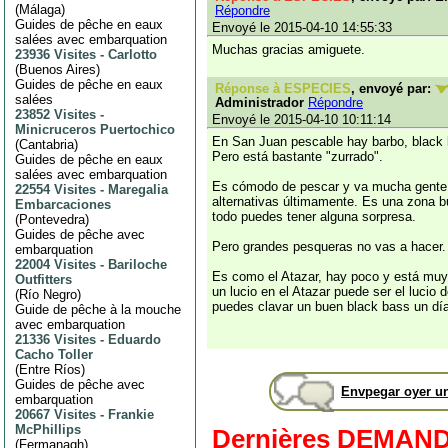
(
Málaga
)
Répondre
Guides de pêche en eaux
Envoyé le 2015-04-10 14:55:33
salées avec embarquation
Muchas gracias amiguete.
23936 Visites
-
Carlotto
(
Buenos Aires
)
Guides de pêche en eaux
Réponse à ESPECIES
, envoyé par:
salées
Administrador
Répondre
23852 Visites
-
Envoyé le 2015-04-10 10:11:14
Minicruceros Puertochico
En San Juan pescable hay barbo, black 
(
Cantabria
)
Pero está bastante "zurrado".
Guides de pêche en eaux
salées avec embarquation
Es cómodo de pescar y va mucha gente.
22554 Visites
-
Maregalia
alternativas últimamente. Es una zona b
Embarcaciones
todo puedes tener alguna sorpresa.
(
Pontevedra
)
Guides de pêche avec
Pero grandes pesqueras no vas a hacer.
embarquation
22004 Visites
-
Bariloche
Es como el Atazar, hay poco y está muy
Outfitters
un lucio en el Atazar puede ser el lucio d
(
Río Negro
)
puedes clavar un buen black bass un día
Guide de pêche à la mouche
avec embarquation
21336 Visites
-
Eduardo
Cacho Toller
(
Entre Ríos
)
Guides de pêche avec
Envpegar oyer u
embarquation
20667 Visites
-
Frankie
McPhillips
Dernières DEMAN
(
Fermanagh
)