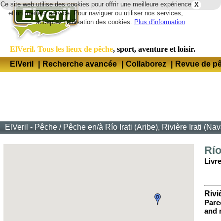
Ce site web utilise des cookies pour offrir une meilleure expérience
X
Lang
et un meilleur service. Pour naviguer ou utiliser nos services,
acceptez l'utilisation des cookies.
Plus d'information
ElVeril. Tous les lieux de pêche
, sport, aventure et loisir.
ElVeril
|
Recherche avancée
|
Collaborez
|
Revue de p
ElVeril - Pêche
/
Pêche en/à Río Irati (Aribe), Rivière Irati (Nav
Río
Livr
Riviè
Parc
and 