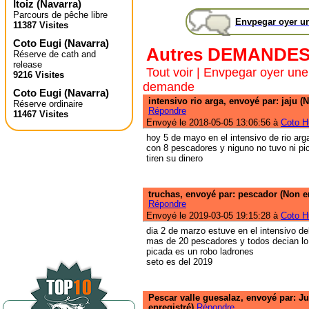
Itoiz
(
Navarra
)
Parcours de pêche libre
Envpegar oyer u
11387 Visites
Coto Eugi
(
Navarra
)
Autres DEMANDE
Réserve de cath and
release
Tout voir
|
Envpegar oyer une
9216 Visites
demande
Coto Eugi
(
Navarra
)
intensivo rio arga, envoyé par: jaju (
Réserve ordinaire
Répondre
11467 Visites
Envoyé le 2018-05-05 13:06:56 à
Coto H
hoy 5 de mayo en el intensivo de rio ar
con 8 pescadores y niguno no tuvo ni pi
tiren su dinero
truchas, envoyé par: pescador (Non e
Répondre
Envoyé le 2019-03-05 19:15:28 à
Coto H
dia 2 de marzo estuve en el intensivo de
mas de 20 pescadores y todos decian lo
picada es un robo ladrones
seto es del 2019
Pescar valle guesalaz, envoyé par: J
enregistré)
Répondre