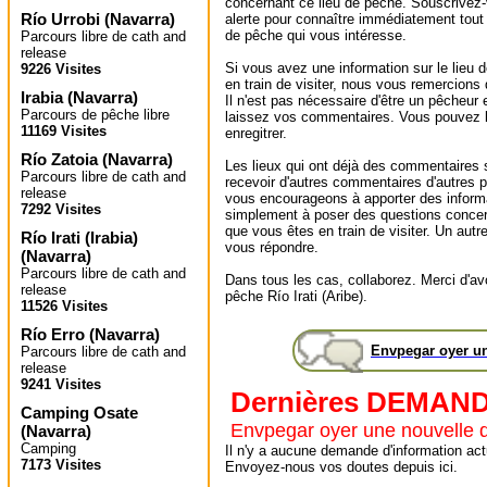
concernant ce lieu de pêche. Souscrivez-
Río Urrobi
(
Navarra
)
alerte pour connaître immédiatement tout
de pêche qui vous intéresse.
Parcours libre de cath and
release
Si vous avez une information sur le lieu
9226 Visites
en train de visiter, nous vous remercions
Irabia
(
Navarra
)
Il n'est pas nécessaire d'être un pêcheur e
Parcours de pêche libre
laissez vos commentaires. Vous pouvez l
11169 Visites
enregitrer.
Río Zatoia
(
Navarra
)
Les lieux qui ont déjà des commentaires 
Parcours libre de cath and
recevoir d'autres commentaires d'autres 
release
vous encourageons à apporter des informa
7292 Visites
simplement à poser des questions concer
que vous êtes en train de visiter. Un autr
Río Irati (Irabia)
vous répondre.
(
Navarra
)
Parcours libre de cath and
Dans tous les cas, collaborez. Merci d'avoi
release
pêche Río Irati (Aribe).
11526 Visites
Río Erro
(
Navarra
)
Envpegar oyer u
Parcours libre de cath and
release
9241 Visites
Dernières DEMAN
Camping Osate
Envpegar oyer une nouvelle
(
Navarra
)
Camping
Il n'y a aucune demande d'information actu
7173 Visites
Envoyez-nous vos doutes depuis ici.