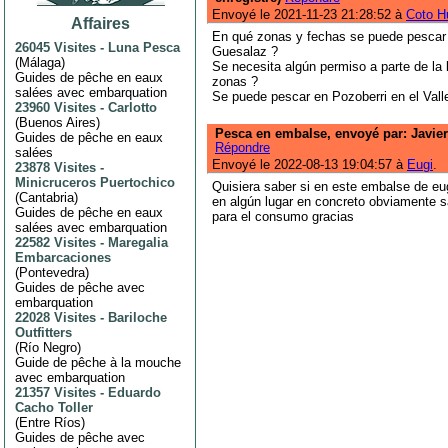
Envoyé le 2021-11-23 21:28:52 à
Coto H
Affaires
En qué zonas y fechas se puede pescar 
26045 Visites
-
Luna Pesca
Guesalaz ?
(
Málaga
)
Se necesita algún permiso a parte de la 
Guides de pêche en eaux
zonas ?
salées avec embarquation
Se puede pescar en Pozoberri en el Val
23960 Visites
-
Carlotto
(
Buenos Aires
)
Pesca en embalse, envoyé par: Javier
Guides de pêche en eaux
Répondre
salées
Envoyé le 2022-08-13 19:04:57 à
Eugi
.
23878 Visites
-
Minicruceros Puertochico
Quisiera saber si en este embalse de eu
(
Cantabria
)
en algún lugar en concreto obviamente s
Guides de pêche en eaux
para el consumo gracias
salées avec embarquation
22582 Visites
-
Maregalia
Embarcaciones
(
Pontevedra
)
Guides de pêche avec
embarquation
22028 Visites
-
Bariloche
Outfitters
(
Río Negro
)
Guide de pêche à la mouche
avec embarquation
21357 Visites
-
Eduardo
Cacho Toller
(
Entre Ríos
)
Guides de pêche avec