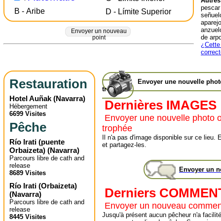
Autres
pescar
B - Aribe
D - Límite Superior
señuelo
aparej
anzuelo
Envoyer un nouveau
de arpo
point
¿Cette 
correc
Restauration
Envoyer une nouvelle pho
trophée
Hotel Auñak
(
Navarra
)
Dernières IMAGES
Hébergement
6699 Visites
Envoyer une nouvelle photo 
Pêche
trophée
Il n'a pas d'image disponible sur ce lie
Río Irati (puente
et partagez-les.
Orbaizeta)
(
Navarra
)
Parcours libre de cath and
release
Envoyer un 
8689 Visites
Río Irati (Orbaizeta)
Derniers COMMEN
(
Navarra
)
Parcours libre de cath and
Envoyer un nouveau commen
release
Jusqu'à présent aucun pêcheur n'a facilité
8445 Visites