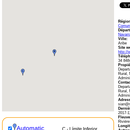
Région
Comuni
Départ
Navarr
Ville:
Aribe
Site w
http:/
Téléph
34 848
Propié
Depart
Rural,
Admini
Contac
Depart
Rural,
Admini
Adress
sian@n
Derniè
2017-1
Fleuve
Rivière 
Longit
Automatic
C - Límite Inferior