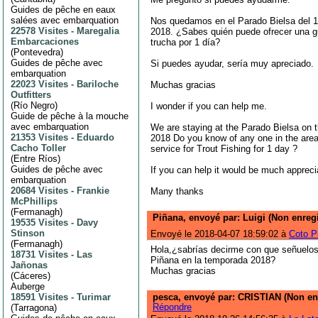
Guides de pêche en eaux
salées avec embarquation
Nos quedamos en el Parado Bielsa del 1
22578 Visites
-
Maregalia
2018. ¿Sabes quién puede ofrecer una g
Embarcaciones
trucha por 1 día?
(
Pontevedra
)
Guides de pêche avec
Si puedes ayudar, sería muy apreciado.
embarquation
22023 Visites
-
Bariloche
Muchas gracias
Outfitters
(
Río Negro
)
I wonder if you can help me.
Guide de pêche à la mouche
avec embarquation
We are staying at the Parado Bielsa on t
21353 Visites
-
Eduardo
2018 Do you know of any one in the area
Cacho Toller
service for Trout Fishing for 1 day ?
(
Entre Ríos
)
Guides de pêche avec
If you can help it would be much appreci
embarquation
20684 Visites
-
Frankie
Many thanks
McPhillips
(
Fermanagh
)
Piñana, envoyé par: Luigi (Non enreg
19535 Visites
-
Davy
Stinson
Envoyé le 2018-04-07 18:59:02 à
Coto P
(
Fermanagh
)
Hola,¿sabrías decirme con que señuelo
18731 Visites
-
Las
Piñana en la temporada 2018?
Jañonas
Muchas gracias
(
Cáceres
)
Auberge
18591 Visites
-
Turimar
pesca, envoyé par: CRISTIAN (Non enr
Répondre
(
Tarragona
)