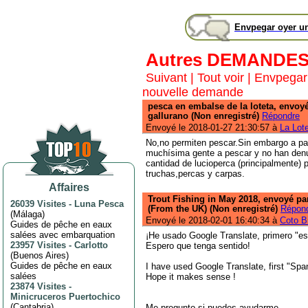
Envpegar oyer u
Autres DEMANDE
Suivant
|
Tout voir
|
Envpegar
nouvelle demande
pesca en embalse de la loteta, envoy
gallurano (Non enregistré)
Répondre
Envoyé le 2018-01-27 21:30:57 à
La Lot
No,no permiten pescar.Sin embargo a par
muchísima gente a pescar y no han den
cantidad de lucioperca (principalmente) 
truchas,percas y carpas.
Affaires
Trout Fishing in May 2018, envoyé pa
26039 Visites
-
Luna Pesca
(From the UK) (Non enregistré)
Répon
(
Málaga
)
Envoyé le 2018-02-01 16:40:34 à
Coto B
Guides de pêche en eaux
salées avec embarquation
¡He usado Google Translate, primero "esp
23957 Visites
-
Carlotto
Espero que tenga sentido!
(
Buenos Aires
)
Guides de pêche en eaux
I have used Google Translate, first "Span
salées
Hope it makes sense !
23874 Visites
-
Minicruceros Puertochico
(
Cantabria
)
Me pregunto si puedes ayudarme.