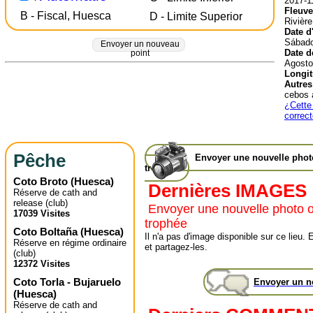
2017-1
Fleuve
B - Fiscal, Huesca
D - Limite Superior
Rivière
Date d
Sábado
Envoyer un nouveau
Date d
point
Agosto
Longit
Autres
cebos 
¿Cette 
correc
Pêche
Envoyer une nouvelle pho
trophée
Coto Broto
(
Huesca
)
Dernières IMAGES
Réserve de cath and
release (club)
Envoyer une nouvelle photo 
17039 Visites
trophée
Coto Boltaña
(
Huesca
)
Il n'a pas d'image disponible sur ce lie
Réserve en régime ordinaire
et partagez-les.
(club)
12372 Visites
Coto Torla - Bujaruelo
Envoyer un 
(
Huesca
)
Réserve de cath and