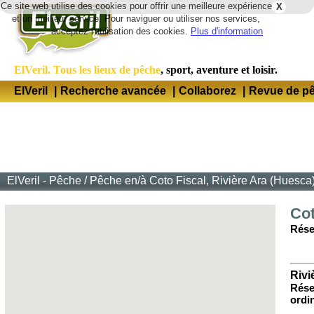
Ce site web utilise des cookies pour offrir une meilleure expérience
X
Lang
et un meilleur service. Pour naviguer ou utiliser nos services,
acceptez l'utilisation des cookies.
Plus d'information
ElVeril. Tous les lieux de pêche
, sport, aventure et loisir.
ElVeril
|
Recherche avancée
|
Collaborez
|
Revue de p
ElVeril - Pêche
/
Pêche en/à Coto Fiscal, Rivière Ara (Huesca
Cot
Rése
Rivi
Rése
ordin