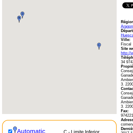
Région
Aragon
Départ
Huesc
Ville:
Fiscal
Site w
http:/
Téléph
34 974
Propié
Conseje
Ganade
Ambien
3. 220
Contac
Conseje
Ganade
Ambien
3. 220
Fax:
97422
Adress
comen
Derniè
Automatic
C - Limite Inferior