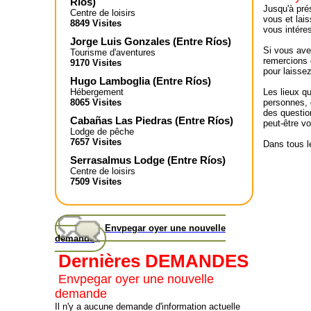
Ríos
)
Jusqu'à pré
Centre de loisirs
vous et lai
8849 Visites
vous intére
Jorge Luis Gonzales
(
Entre Ríos
)
Si vous ave
Tourisme d'aventures
remercions d
9170 Visites
pour laisse
Hugo Lamboglia
(
Entre Ríos
)
Hébergement
Les lieux q
8065 Visites
personnes, 
des questio
Cabañas Las Piedras
(
Entre Ríos
)
peut-être v
Lodge de pêche
7657 Visites
Dans tous le
Serrasalmus Lodge
(
Entre Ríos
)
Centre de loisirs
7509 Visites
Envpegar oyer une nouvelle
demande
Dernières DEMANDES
Envpegar oyer une nouvelle
demande
Il n'y a aucune demande d'information actuelle