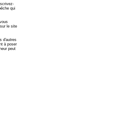
scrivez-
pêche qui
 vous
sur le site
s d'autres
nt à poser
heur peut