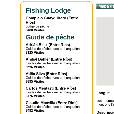
Mapa de
Fishing Lodge
Complejo Guayquiraro
(
Entre
Ríos
)
Lodge de pêche
8480 Visites
Guide de pêche
Adrián Beliz
(
Entre Ríos
)
Guides de pêche avec embarquation
7125 Visites
Anibal Bähler
(
Entre Ríos
)
Guides de pêche avec embarquation
8556 Visites
Atilio Silva
(
Entre Ríos
)
Guides de pêche avec embarquation
7695 Visites
Carlos Mentasti
(
Entre Ríos
)
Guides de pêche avec embarquation
Langue
6776 Visites
Les informa
Claudio Mansilla
(
Entre Ríos
)
montrons l'i
Guides de pêche avec embarquation
7492 Visites
Descripci