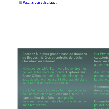
Patatas con salsa brava
Accédez à la plus grande base de données
Sur ElVer
de fleuves, rivières et endroits de pêche
caractéris
classifiés sur Internet.
lieux sur 
ou les serv
Naviguez sur ElVeril à travers les rivières, les
fleuves et les mers du monde.
Explorez sur
Ajoutez de
Cesar Gilles
les accès, les chemins et les
commentair
lieux de pêche en utilisant l'affichage de plans
la galerie
sous format de cartes ou satélite.
Commentez
Sur ElVeril vous trouverez tout type de pêche,
demandez
continentale ou de mer,
classifiés selon le
vous désir
type de lieu de pêche
; eaux privées,
réserves, réserves naturelles, zone de pêche
Enregistr
sans restrictions.
pourrez ac
pour class