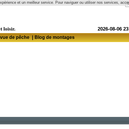
expérience et un meilleur service. Pour naviguer ou utiliser nos services, accep
Langue
t loisir.
2026-08-06 23
vue de pêche
|
Blog de montages