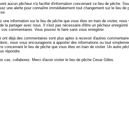
sent aucun pêcheur n'a facilité d'information concernant ce lieu de pêche. Sou
ssez une alerte pour connaître immédiatement tout changement sur le lieu de 
sse.
z une information sur le lieu de pêche que vous êtes en train de visiter, nous
e la partager avec nous. Il n'est pas nécessaire d'être un pêcheur enregistré 
z vos commentaires. Vous pouvez le faire sans vous enregitrer.
ui ont déjà des commentaires sont plus aptes à recevoir d'autres commentaire
donc, nous vous encourageons à apporter des informations ou tout simpleme
ns concernant le lieu de pêche que vous êtes en train de visiter. Un autre pêc
ous répondre.
s cas, collaborez. Merci d'avoir visiter le lieu de pêche Cesar Gilles.