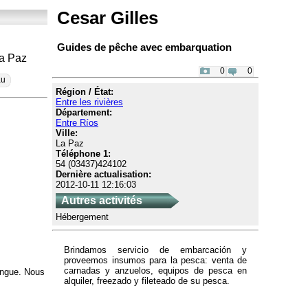
Cesar Gilles
Guides de pêche avec embarquation
La Paz
0
0
au
Région / État:
Entre les rivières
Département:
Entre Ríos
Ville:
La Paz
Téléphone 1:
54 (03437)424102
Dernière actualisation:
2012-10-11 12:16:03
Autres activités
Hébergement
Brindamos servicio de embarcación y
proveemos insumos para la pesca: venta de
carnadas y anzuelos, equipos de pesca en
angue. Nous
alquiler, freezado y fileteado de su pesca.