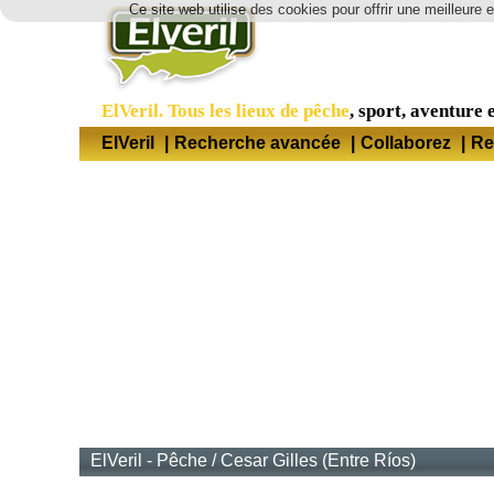
Ce site web utilise des cookies pour offrir une meilleure 
ElVeril. Tous les lieux de pêche
, sport, aventure e
ElVeril
|
Recherche avancée
|
Collaborez
|
Re
ElVeril - Pêche
/
Cesar Gilles (Entre Ríos)