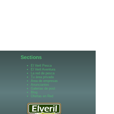
Sections
El Veril Pesca
El Veril Aventura
La red de pesca
Tu área privada
Área de empresas
Anunciantes
Galerías de post
Blog
Ofertas en Red