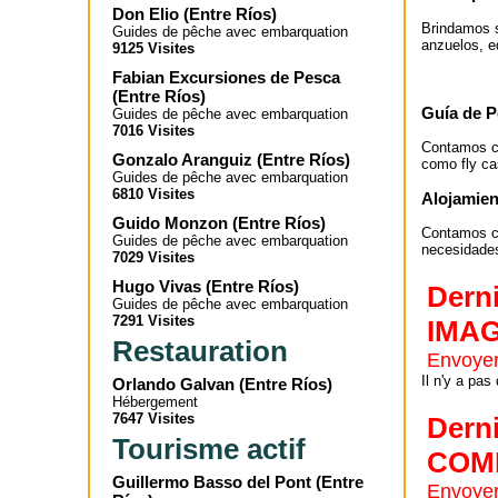
Don Elio
(
Entre Ríos
)
Brindamos s
Guides de pêche avec embarquation
anzuelos, e
9125 Visites
Fabian Excursiones de Pesca
(
Entre Ríos
)
Guía de P
Guides de pêche avec embarquation
7016 Visites
Contamos c
Gonzalo Aranguiz
(
Entre Ríos
)
como fly cas
Guides de pêche avec embarquation
6810 Visites
Alojamien
Guido Monzon
(
Entre Ríos
)
Contamos co
Guides de pêche avec embarquation
necesidade
7029 Visites
Hugo Vivas
(
Entre Ríos
)
Dern
Guides de pêche avec embarquation
7291 Visites
IMA
Restauration
Envoyer
Il n'y a pas
Orlando Galvan
(
Entre Ríos
)
Hébergement
7647 Visites
Dern
Tourisme actif
COM
Guillermo Basso del Pont
(
Entre
Envoyer