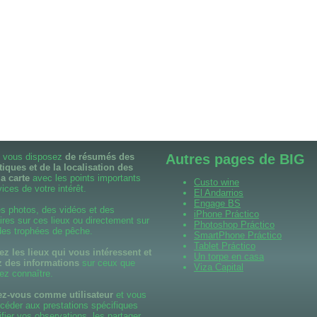
il vous disposez
de résumés des
Autres pages de BIG
tiques et de la localisation des
la carte
avec les points importants
Custo wine
ices de votre intérêt.
El Andarrios
Engage BS
s photos, des vidéos et des
iPhone Práctico
es sur ces lieux ou directement sur
Photoshop Práctico
 des trophées de pêche.
SmartPhone Práctico
Tablet Práctico
 les lieux qui vous intéressent et
Un torpe en casa
 des informations
sur ceux que
Viza Capital
ez connaître.
ez-vous comme utilisateur
et vous
céder aux prestations spécifiques
ifier vos observations, les partager