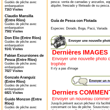
pesca: venta de carnadas y anzuelos, eq
Guides de pêche avec
alquiler, freezado y fileteado de su pesca.
embarquation
7163 Visites
Claudio Mansilla
(
Entre Ríos
)
Guía de Pesca con Flotada
Guides de pêche avec
embarquation
Especies: Dorado, Boga, Pacú, Variada
7502 Visites
Don Elio
(
Entre Ríos
)
Envoyer une nouvelle pho
Guides de pêche avec
trophée
embarquation
9141 Visites
Dernières IMAGES
Fabian Excursiones de
Envoyer une nouvelle photo 
Pesca
(
Entre Ríos
)
trophée
Guides de pêche avec
embarquation
Il n'y a pas d'image
7027 Visites
Gonzalo Aranguiz
Envoyer un 
(
Entre Ríos
)
Guides de pêche avec
embarquation
Derniers COMMEN
6821 Visites
Envoyer un nouveau commen
Guido Monzon
(
Entre
Ríos
)
Jusqu'à présent aucun pêcheur n'a facilité
concernant ce lieu de pêche. Souscrivez-
Guides de pêche avec