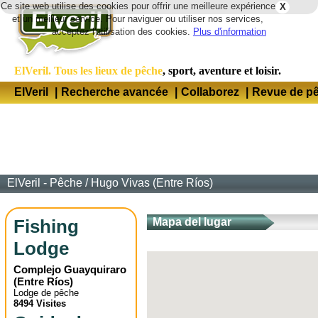
Ce site web utilise des cookies pour offrir une meilleure expérience
X
Lang
et un meilleur service. Pour naviguer ou utiliser nos services,
acceptez l'utilisation des cookies.
Plus d'information
ElVeril. Tous les lieux de pêche
, sport, aventure et loisir.
ElVeril
|
Recherche avancée
|
Collaborez
|
Revue de p
ElVeril - Pêche
/
Hugo Vivas (Entre Ríos)
Fishing
Mapa del lugar
Lodge
Complejo Guayquiraro
(
Entre Ríos
)
Lodge de pêche
8494 Visites