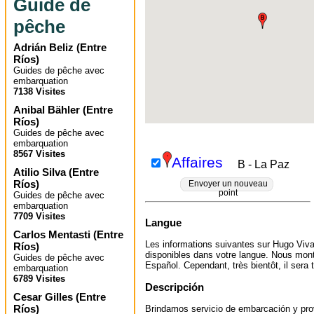
Guide de
pêche
Adrián Beliz
(
Entre
Ríos
)
Guides de pêche avec
embarquation
7138 Visites
Anibal Bähler
(
Entre
Ríos
)
Guides de pêche avec
embarquation
8567 Visites
Affaires
B - La Paz
Atilio Silva
(
Entre
Ríos
)
Envoyer un nouveau
point
Guides de pêche avec
embarquation
7709 Visites
Langue
Carlos Mentasti
(
Entre
Les informations suivantes sur Hugo Viv
Ríos
)
disponibles dans votre langue. Nous mont
Guides de pêche avec
Español. Cependant, très bientôt, il sera t
embarquation
6789 Visites
Descripción
Cesar Gilles
(
Entre
Ríos
)
Brindamos servicio de embarcación y pr