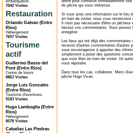
alerte pour connaître immédiatement tout
embarquation
de pêche qui vous intéresse.
7042 Visites
Restauration
Si vous avez une information sur le lieu
en train de visiter, nous vous remercions
Orlando Galvan
(
Entre
Il n'est pas nécessaire d'être un pêcheur e
Ríos
)
laissez vos commentaires. Vous pouvez l
enregitrer.
Hébergement
7657 Visites
Les lieux qui ont déjà des commentaires 
Tourisme
recevoir d'autres commentaires d'autres 
vous encourageons à apporter des informa
actif
simplement à poser des questions concer
que vous êtes en train de visiter. Un autr
Guillermo Basso del
vous répondre.
Pont
(
Entre Ríos
)
Dans tous les cas, collaborez. Merci d'avoi
Centre de loisirs
pêche Hugo Vivas.
8863 Visites
Jorge Luis Gonzales
(
Entre Ríos
)
Tourisme d'aventures
9183 Visites
Hugo Lamboglia
(
Entre
Ríos
)
Hébergement
8078 Visites
Cabañas Las Piedras