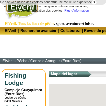
Ce site web utilise des cookies pour offrir une meilleure expérience
X
Lang
et un meilleur service. Pour naviguer ou utiliser nos services,
acceptez l'utilisation des cookies.
Plus d'information
ElVeril. Tous les lieux de pêche
, sport, aventure et loisir.
ElVeril
|
Recherche avancée
|
Collaborez
|
Revue de p
ElVeril - Pêche
/
Gonzalo Aranguiz (Entre Ríos)
Fishing
Mapa del lugar
Lodge
Complejo Guayquiraro
(
Entre Ríos
)
Lodge de pêche
8491 Visites