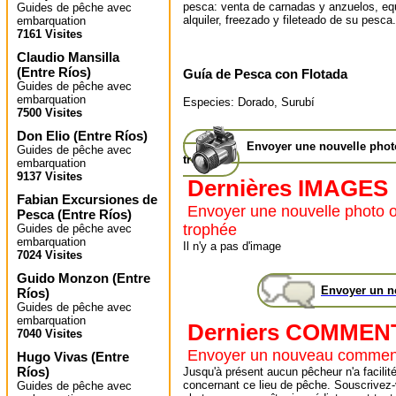
pesca: venta de carnadas y anzuelos, eq
Guides de pêche avec
alquiler, freezado y fileteado de su pesca.
embarquation
7161 Visites
Claudio Mansilla
(
Entre Ríos
)
Guía de Pesca con Flotada
Guides de pêche avec
embarquation
Especies: Dorado, Surubí
7500 Visites
Don Elio
(
Entre Ríos
)
Envoyer une nouvelle pho
Guides de pêche avec
trophée
embarquation
9137 Visites
Dernières IMAGES
Fabian Excursiones de
Envoyer une nouvelle photo 
Pesca
(
Entre Ríos
)
trophée
Guides de pêche avec
embarquation
Il n'y a pas d'image
7024 Visites
Guido Monzon
(
Entre
Envoyer un 
Ríos
)
Guides de pêche avec
embarquation
Derniers COMMEN
7040 Visites
Envoyer un nouveau commen
Hugo Vivas
(
Entre
Ríos
)
Jusqu'à présent aucun pêcheur n'a facilité
concernant ce lieu de pêche. Souscrivez-
Guides de pêche avec