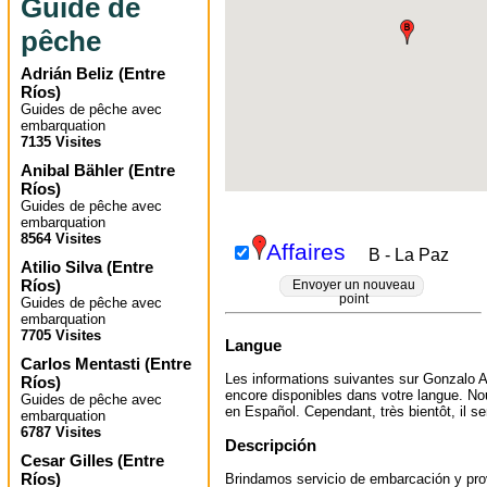
Guide de
pêche
Adrián Beliz
(
Entre
Ríos
)
Guides de pêche avec
embarquation
7135 Visites
Anibal Bähler
(
Entre
Ríos
)
Guides de pêche avec
embarquation
8564 Visites
Affaires
B - La Paz
Atilio Silva
(
Entre
Ríos
)
Envoyer un nouveau
point
Guides de pêche avec
embarquation
7705 Visites
Langue
Carlos Mentasti
(
Entre
Les informations suivantes sur Gonzalo 
Ríos
)
encore disponibles dans votre langue. No
Guides de pêche avec
en Español. Cependant, très bientôt, il ser
embarquation
6787 Visites
Descripción
Cesar Gilles
(
Entre
Ríos
)
Brindamos servicio de embarcación y pr