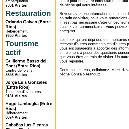
alerte pour connaître immédiatement tout
embarquation
de pêche qui vous intéresse.
7301 Visites
Restauration
Si vous avez une information sur le lieu
en train de visiter, nous vous remercions
Orlando Galvan
(
Entre
Il n'est pas nécessaire d'être un pêcheur e
Ríos
)
laissez vos commentaires. Vous pouvez l
enregitrer.
Hébergement
7655 Visites
Les lieux qui ont déjà des commentaires 
Tourisme
recevoir d'autres commentaires d'autres 
vous encourageons à apporter des informa
actif
simplement à poser des questions concer
que vous êtes en train de visiter. Un autr
Guillermo Basso del
vous répondre.
Pont
(
Entre Ríos
)
Dans tous les cas, collaborez. Merci d'avoi
Centre de loisirs
pêche Gonzalo Aranguiz.
8858 Visites
Jorge Luis Gonzales
(
Entre Ríos
)
Tourisme d'aventures
9181 Visites
Hugo Lamboglia
(
Entre
Ríos
)
Hébergement
8074 Visites
Cabañas Las Piedras