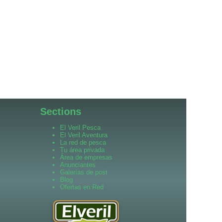
Sections
El Veril Pesca
El Veril Aventura
La red de pesca
Tu área privada
Área de empresas
Anunciantes
Galerías de post
Blog
Ofertas en Red