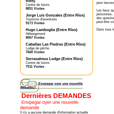
Ríos
)
pour laisse
Centre de loisirs
8851 Visites
Les lieux q
personnes, 
Jorge Luis Gonzales
(
Entre Ríos
)
des questio
Tourisme d'aventures
peut-être v
9173 Visites
Hugo Lamboglia
(
Entre Ríos
)
Dans tous l
Hébergement
8067 Visites
Cabañas Las Piedras
(
Entre Ríos
)
Lodge de pêche
7660 Visites
Serrasalmus Lodge
(
Entre Ríos
)
Centre de loisirs
7511 Visites
Envpegar oyer une nouvelle
demande
Dernières DEMANDES
Envpegar oyer une nouvelle
demande
Il n'y a aucune demande d'information actuelle