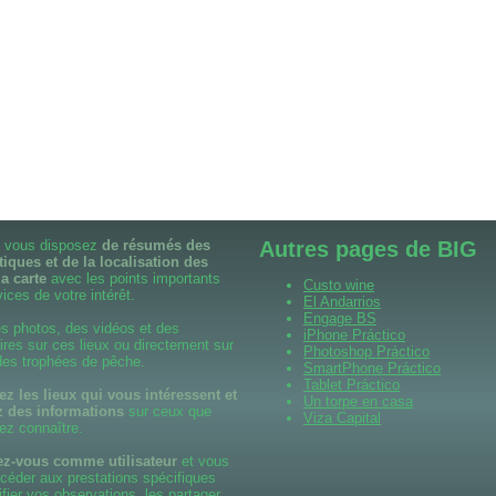
il vous disposez
de résumés des
Autres pages de BIG
tiques et de la localisation des
la carte
avec les points importants
Custo wine
ices de votre intérêt.
El Andarrios
Engage BS
s photos, des vidéos et des
iPhone Práctico
es sur ces lieux ou directement sur
Photoshop Práctico
 des trophées de pêche.
SmartPhone Práctico
Tablet Práctico
 les lieux qui vous intéressent et
Un torpe en casa
 des informations
sur ceux que
Viza Capital
ez connaître.
ez-vous comme utilisateur
et vous
céder aux prestations spécifiques
ifier vos observations, les partager