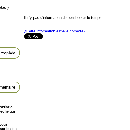
adas y
Il n'y pas d'information disponilbe sur le temps.
¿Cette information est-elle correcte?
 trophée
mentaire
scrivez-
pêche qui
 vous
sur le site