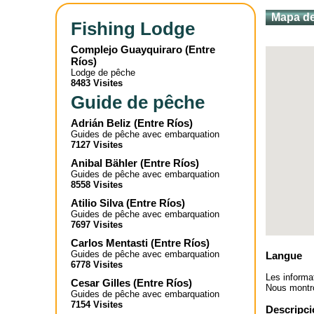
Mapa de
Fishing Lodge
Complejo Guayquiraro
(
Entre
Ríos
)
Lodge de pêche
8483 Visites
Guide de pêche
Adrián Beliz
(
Entre Ríos
)
Guides de pêche avec embarquation
7127 Visites
Anibal Bähler
(
Entre Ríos
)
Guides de pêche avec embarquation
8558 Visites
Atilio Silva
(
Entre Ríos
)
Guides de pêche avec embarquation
7697 Visites
Carlos Mentasti
(
Entre Ríos
)
Guides de pêche avec embarquation
Langue
6778 Visites
Les informa
Cesar Gilles
(
Entre Ríos
)
Nous montron
Guides de pêche avec embarquation
7154 Visites
Descripci