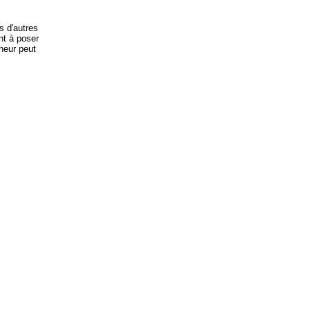
s d'autres
nt à poser
heur peut