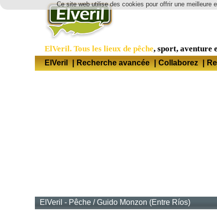
Ce site web utilise des cookies pour offrir une meilleure 
ElVeril. Tous les lieux de pêche
, sport, aventure e
ElVeril
|
Recherche avancée
|
Collaborez
|
Re
ElVeril - Pêche
/
Guido Monzon (Entre Ríos)