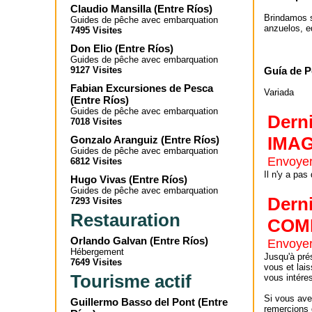
Claudio Mansilla
(
Entre Ríos
)
Brindamos s
Guides de pêche avec embarquation
anzuelos, e
7495 Visites
Don Elio
(
Entre Ríos
)
Guides de pêche avec embarquation
Guía de P
9127 Visites
Fabian Excursiones de Pesca
Variada
(
Entre Ríos
)
Guides de pêche avec embarquation
Dern
7018 Visites
IMA
Gonzalo Aranguiz
(
Entre Ríos
)
Guides de pêche avec embarquation
Envoyer
6812 Visites
Il n'y a pas
Hugo Vivas
(
Entre Ríos
)
Guides de pêche avec embarquation
Dern
7293 Visites
Restauration
COM
Orlando Galvan
(
Entre Ríos
)
Envoyer
Hébergement
Jusqu'à pré
7649 Visites
vous et lai
Tourisme actif
vous intére
Si vous ave
Guillermo Basso del Pont
(
Entre
remercions d