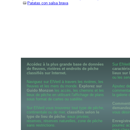
Patatas con salsa brava
Accédez à la plus grande base de données
Sur ElVer
de fleuves, rivières et endroits de pêche
caractéris
classifiés sur Internet.
lieux sur 
ou les serv
Naviguez sur ElVeril à travers les rivières, les
fleuves et les mers du monde.
Explorez sur
Ajoutez de
Guido Monzon
les accès, les chemins et les
commentair
lieux de pêche en utilisant l'affichage de plans
la galerie
sous format de cartes ou satélite.
Commentez
Sur ElVeril vous trouverez tout type de pêche,
demandez
continentale ou de mer,
classifiés selon le
vous désir
type de lieu de pêche
; eaux privées,
réserves, réserves naturelles, zone de pêche
Enregistr
sans restrictions.
pourrez ac
pour class