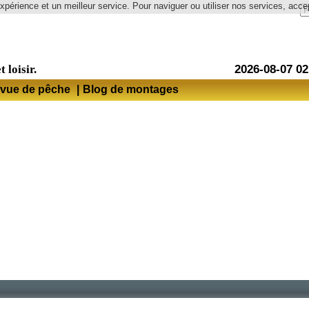
expérience et un meilleur service. Pour naviguer ou utiliser nos services, accep
Langue
t loisir.
2026-08-07 02
vue de pêche
|
Blog de montages