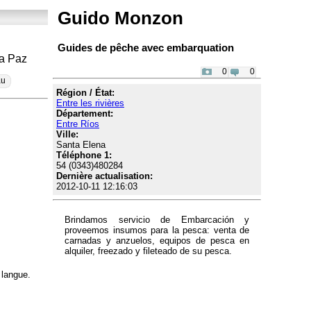
Guido Monzon
Guides de pêche avec embarquation
La Paz
0
0
au
Région / État:
Entre les rivières
Département:
Entre Ríos
Ville:
Santa Elena
Téléphone 1:
54 (0343)480284
Dernière actualisation:
2012-10-11 12:16:03
Brindamos servicio de Embarcación y
proveemos insumos para la pesca: venta de
carnadas y anzuelos, equipos de pesca en
alquiler, freezado y fileteado de su pesca.
 langue.