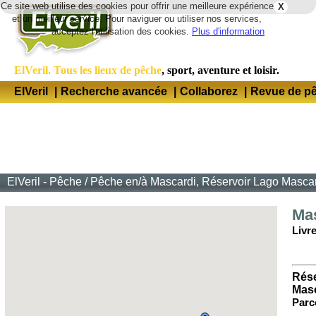
Ce site web utilise des cookies pour offrir une meilleure expérience
X
Lang
et un meilleur service. Pour naviguer ou utiliser nos services,
acceptez l'utilisation des cookies.
Plus d'information
ElVeril. Tous les lieux de pêche
, sport, aventure et loisir.
ElVeril
|
Recherche avancée
|
Collaborez
|
Revue de p
ElVeril - Pêche
/
Pêche en/à Mascardi, Réservoir Lago Mascar
Ma
Livre
Rése
Mas
Parc