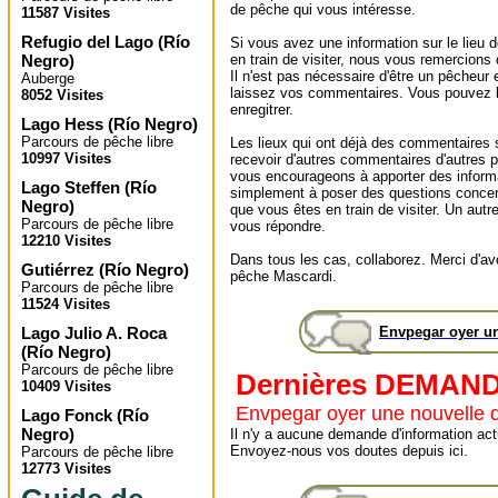
de pêche qui vous intéresse.
11587 Visites
Refugio del Lago
(
Río
Si vous avez une information sur le lieu
Negro
)
en train de visiter, nous vous remercions
Il n'est pas nécessaire d'être un pêcheur e
Auberge
laissez vos commentaires. Vous pouvez l
8052 Visites
enregitrer.
Lago Hess
(
Río Negro
)
Parcours de pêche libre
Les lieux qui ont déjà des commentaires 
10997 Visites
recevoir d'autres commentaires d'autres 
vous encourageons à apporter des informa
Lago Steffen
(
Río
simplement à poser des questions concer
Negro
)
que vous êtes en train de visiter. Un autr
Parcours de pêche libre
vous répondre.
12210 Visites
Dans tous les cas, collaborez. Merci d'avoi
Gutiérrez
(
Río Negro
)
pêche Mascardi.
Parcours de pêche libre
11524 Visites
Lago Julio A. Roca
Envpegar oyer u
(
Río Negro
)
Parcours de pêche libre
Dernières DEMAN
10409 Visites
Envpegar oyer une nouvelle
Lago Fonck
(
Río
Negro
)
Il n'y a aucune demande d'information actu
Envoyez-nous vos doutes depuis ici.
Parcours de pêche libre
12773 Visites