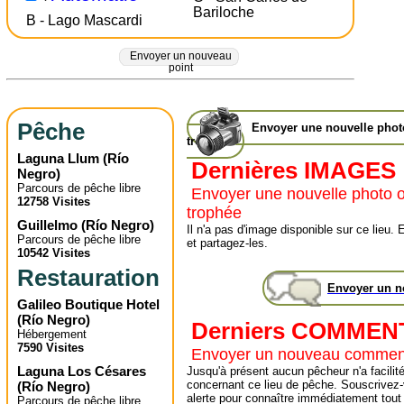
Bariloche
B - Lago Mascardi
Envoyer un nouveau
point
Pêche
Envoyer une nouvelle pho
trophée
Laguna Llum
(
Río
Dernières IMAGES
Negro
)
Parcours de pêche libre
Envoyer une nouvelle photo 
12758 Visites
trophée
Guillelmo
(
Río Negro
)
Il n'a pas d'image disponible sur ce lie
Parcours de pêche libre
et partagez-les.
10542 Visites
Restauration
Envoyer un 
Galileo Boutique Hotel
(
Río Negro
)
Derniers COMMEN
Hébergement
7590 Visites
Envoyer un nouveau commen
Laguna Los Césares
Jusqu'à présent aucun pêcheur n'a facilité
concernant ce lieu de pêche. Souscrivez-
(
Río Negro
)
alerte pour connaître immédiatement tout
Parcours de pêche libre