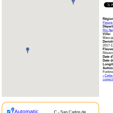
Région
Fleuve
Départ
Río Ne
Ville:
Mascar
Derniè
2017-1
Fleuve
Réserv
Date d
Date d
Longit
Autres
Fontina
¿Cette 
correc
Automatic
C - San Carlos de