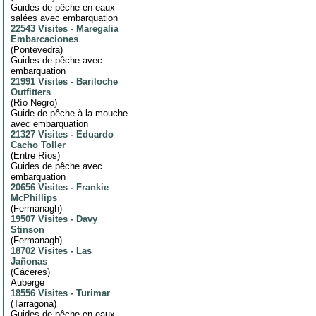
Guides de pêche en eaux
salées avec embarquation
22543 Visites
-
Maregalia
Embarcaciones
(
Pontevedra
)
Guides de pêche avec
embarquation
21991 Visites
-
Bariloche
Outfitters
(
Río Negro
)
Guide de pêche à la mouche
avec embarquation
21327 Visites
-
Eduardo
Cacho Toller
(
Entre Ríos
)
Guides de pêche avec
embarquation
20656 Visites
-
Frankie
McPhillips
(
Fermanagh
)
19507 Visites
-
Davy
Stinson
(
Fermanagh
)
18702 Visites
-
Las
Jañonas
(
Cáceres
)
Auberge
18556 Visites
-
Turimar
(
Tarragona
)
Guides de pêche en eaux