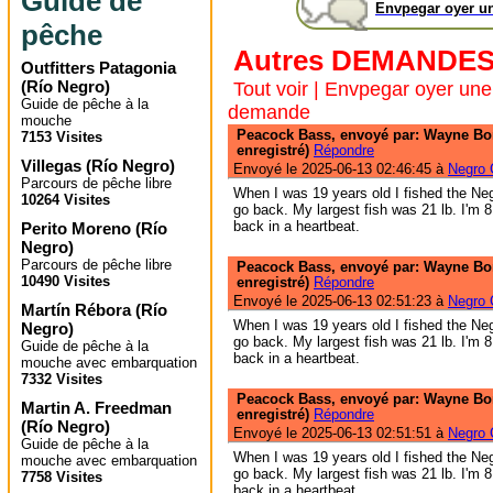
Guide de
Envpegar oyer u
pêche
Autres DEMANDE
Outfitters Patagonia
(
Río Negro
)
Tout voir
|
Envpegar oyer une
Guide de pêche à la
demande
mouche
Peacock Bass, envoyé par: Wayne Bo
7153 Visites
enregistré)
Répondre
Villegas
(
Río Negro
)
Envoyé le 2025-06-13 02:46:45 à
Negro C
Parcours de pêche libre
When I was 19 years old I fished the Neg
10264 Visites
go back. My largest fish was 21 lb. I'm 
back in a heartbeat.
Perito Moreno
(
Río
Negro
)
Parcours de pêche libre
Peacock Bass, envoyé par: Wayne Bo
10490 Visites
enregistré)
Répondre
Envoyé le 2025-06-13 02:51:23 à
Negro C
Martín Rébora
(
Río
When I was 19 years old I fished the Neg
Negro
)
go back. My largest fish was 21 lb. I'm 
Guide de pêche à la
back in a heartbeat.
mouche avec embarquation
7332 Visites
Peacock Bass, envoyé par: Wayne Bo
Martin A. Freedman
enregistré)
Répondre
(
Río Negro
)
Envoyé le 2025-06-13 02:51:51 à
Negro C
Guide de pêche à la
When I was 19 years old I fished the Neg
mouche avec embarquation
go back. My largest fish was 21 lb. I'm 
7758 Visites
back in a heartbeat.