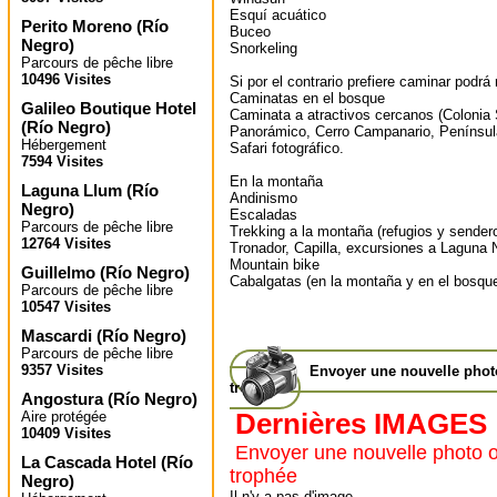
Esquí acuático
Perito Moreno
(
Río
Buceo
Negro
)
Snorkeling
Parcours de pêche libre
10496 Visites
Si por el contrario prefiere caminar podrá 
Caminatas en el bosque
Galileo Boutique Hotel
Caminata a atractivos cercanos (Colonia
(
Río Negro
)
Panorámico, Cerro Campanario, Península
Hébergement
Safari fotográfico.
7594 Visites
En la montaña
Laguna Llum
(
Río
Andinismo
Negro
)
Escaladas
Parcours de pêche libre
Trekking a la montaña (refugios y sender
12764 Visites
Tronador, Capilla, excursiones a Laguna N
Mountain bike
Guillelmo
(
Río Negro
)
Cabalgatas (en la montaña y en el bosqu
Parcours de pêche libre
10547 Visites
Mascardi
(
Río Negro
)
Parcours de pêche libre
9357 Visites
Envoyer une nouvelle pho
trophée
Angostura
(
Río Negro
)
Dernières IMAGES
Aire protégée
10409 Visites
Envoyer une nouvelle photo 
La Cascada Hotel
(
Río
trophée
Negro
)
Il n'y a pas d'image