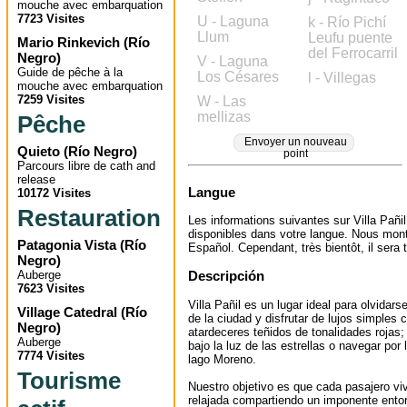
mouche avec embarquation
7723 Visites
U - Laguna
k - Río Pichí
Llum
Leufu puente
Mario Rinkevich
(
Río
del Ferrocarril
Negro
)
V - Laguna
Guide de pêche à la
Los Césares
l - Villegas
mouche avec embarquation
7259 Visites
W - Las
mellizas
Pêche
Envoyer un nouveau
Quieto
(
Río Negro
)
point
Parcours libre de cath and
release
Langue
10172 Visites
Restauration
Les informations suivantes sur Villa Pañi
disponibles dans votre langue. Nous mont
Patagonia Vista
(
Río
Español. Cependant, très bientôt, il sera t
Negro
)
Auberge
Descripción
7623 Visites
Villa Pañil es un lugar ideal para olvidars
Village Catedral
(
Río
de la ciudad y disfrutar de lujos simples
Negro
)
atardeceres teñidos de tonalidades rojas;
Auberge
bajo la luz de las estrellas o navegar por 
7774 Visites
lago Moreno.
Tourisme
Nuestro objetivo es que cada pasajero vi
relajada compartiendo un imponente ento