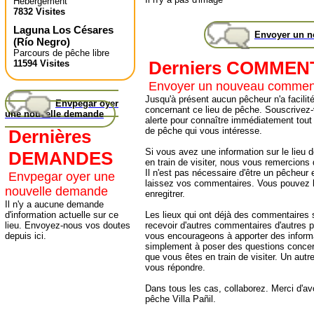
Hébergement
7832 Visites
Laguna Los Césares
Envoyer un 
(
Río Negro
)
Parcours de pêche libre
Derniers COMMEN
11594 Visites
Envoyer un nouveau commen
Jusqu'à présent aucun pêcheur n'a facilité
Envpegar oyer
concernant ce lieu de pêche. Souscrivez-
une nouvelle demande
alerte pour connaître immédiatement tout
de pêche qui vous intéresse.
Dernières
Si vous avez une information sur le lieu
DEMANDES
en train de visiter, nous vous remercions
Il n'est pas nécessaire d'être un pêcheur e
Envpegar oyer une
laissez vos commentaires. Vous pouvez l
nouvelle demande
enregitrer.
Il n'y a aucune demande
Les lieux qui ont déjà des commentaires 
d'information actuelle sur ce
recevoir d'autres commentaires d'autres 
lieu. Envoyez-nous vos doutes
vous encourageons à apporter des informa
depuis ici.
simplement à poser des questions concer
que vous êtes en train de visiter. Un autr
vous répondre.
Dans tous les cas, collaborez. Merci d'avoi
pêche Villa Pañil.