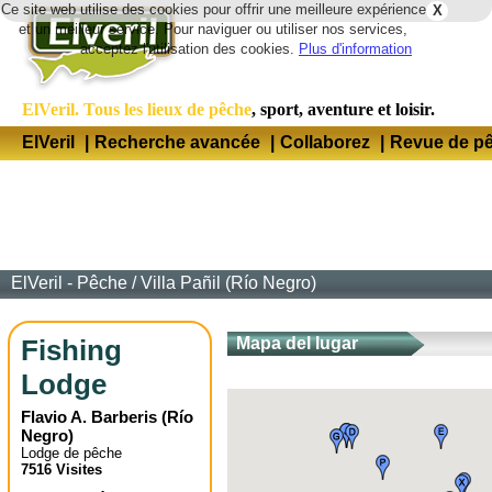
Ce site web utilise des cookies pour offrir une meilleure expérience
X
Lang
et un meilleur service. Pour naviguer ou utiliser nos services,
acceptez l'utilisation des cookies.
Plus d'information
ElVeril. Tous les lieux de pêche
, sport, aventure et loisir.
ElVeril
|
Recherche avancée
|
Collaborez
|
Revue de p
ElVeril - Pêche
/
Villa Pañil (Río Negro)
Fishing
Mapa del lugar
Lodge
Flavio A. Barberis
(
Río
Negro
)
Lodge de pêche
7516 Visites