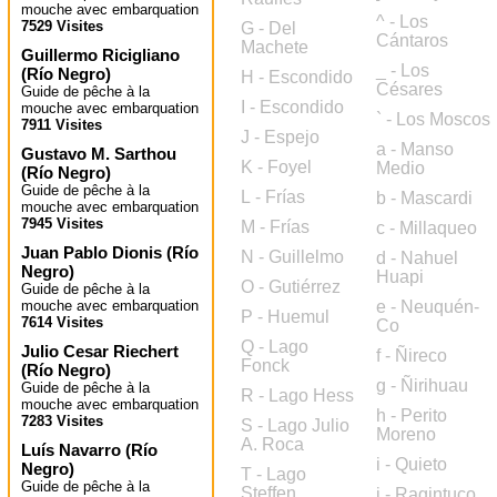
mouche avec embarquation
^ - Los
7529 Visites
G - Del
Cántaros
Machete
Guillermo Ricigliano
_ - Los
(
Río Negro
)
H - Escondido
Césares
Guide de pêche à la
I - Escondido
mouche avec embarquation
` - Los Moscos
7911 Visites
J - Espejo
a - Manso
Gustavo M. Sarthou
K - Foyel
Medio
(
Río Negro
)
Guide de pêche à la
L - Frías
b - Mascardi
mouche avec embarquation
7945 Visites
M - Frías
c - Millaqueo
Juan Pablo Dionis
(
Río
N - Guillelmo
d - Nahuel
Negro
)
Huapi
O - Gutiérrez
Guide de pêche à la
mouche avec embarquation
e - Neuquén-
P - Huemul
7614 Visites
Co
Q - Lago
Julio Cesar Riechert
f - Ñireco
Fonck
(
Río Negro
)
g - Ñirihuau
Guide de pêche à la
R - Lago Hess
mouche avec embarquation
h - Perito
7283 Visites
S - Lago Julio
Moreno
A. Roca
Luís Navarro
(
Río
i - Quieto
Negro
)
T - Lago
Guide de pêche à la
Steffen
j - Ragintuco