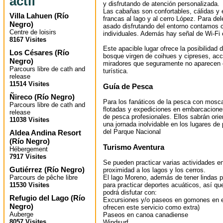
actif
y disfrutando de atención personalizada.
Las cabañas son confortables, cálidas y 
Villa Lahuen
(
Río
francas al lago y al cerro López. Para de
Negro
)
asado disfrutando del entorno contamos co
Centre de loisirs
individuales. Además hay señal de Wi-Fi 
8167 Visites
Este apacible lugar ofrece la posibilidad
Los Césares
(
Río
bosque virgen de coihues y cipreses, acce
Negro
)
miradores que seguramente no aparecen 
Parcours libre de cath and
turística.
release
11514 Visites
Guía de Pesca
Ñireco
(
Río Negro
)
Para los fanáticos de la pesca con mos
Parcours libre de cath and
flotadas y expediciones en embarcaciones
release
de pesca profesionales. Ellos sabrán orie
11038 Visites
una jornada inolvidable en los lugares d
del Parque Nacional
Aldea Andina Resort
(
Río Negro
)
Turismo Aventura
Hébergement
7917 Visites
Se pueden practicar varias actividades en
Gutiérrez
(
Río Negro
)
proximidad a los lagos y los cerros.
Parcours de pêche libre
El lago Moreno, además de tener lindas pl
11530 Visites
para practicar deportes acuáticos, así qu
podrá disfutar con:
Refugio del Lago
(
Río
Excursiones y/o paseos en gomones en e
Negro
)
ofrecen este servicio como extra)
Auberge
Paseos en canoa canadiense
8057 Visites
Windsurf