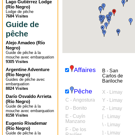
Lago Gutiérrez Lodge
(
Río Negro
)
Lodge de pêche
7684 Visites
Guide de
pêche
Alejo Amadeo
(
Río
Negro
)
Guide de pêche à la
mouche avec embarquation
9305 Visites
Affaires
Argentine Adventure
B - San
(
Río Negro
)
Carlos de
Guides de pêche avec
Bariloche
embarquation
8824 Visites
Pêche
X - Limay
Darío Osvaldo Arrieta
C - Angostura
Y - Limay
(
Río Negro
)
Guide de pêche à la
D - Bonito
Z - Limay
mouche avec embarquation
8158 Visites
E - Cuyín
[ - Limay
Manzano
Eugenio Rivademar
\ - Limay
(
Río Negro
)
F - De los
] - Limay
Guide de pêche à la
Raulíes