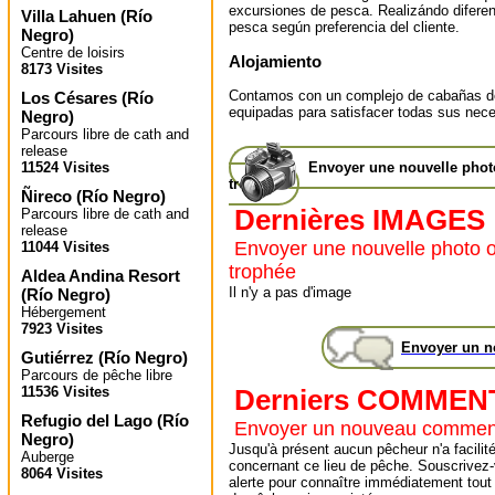
excursiones de pesca. Realizándo difere
Villa Lahuen
(
Río
pesca según preferencia del cliente.
Negro
)
Centre de loisirs
Alojamiento
8173 Visites
Contamos con un complejo de cabañas de 
Los Césares
(
Río
equipadas para satisfacer todas sus nec
Negro
)
Parcours libre de cath and
release
11524 Visites
Envoyer une nouvelle pho
trophée
Ñireco
(
Río Negro
)
Dernières IMAGES
Parcours libre de cath and
release
Envoyer une nouvelle photo 
11044 Visites
trophée
Aldea Andina Resort
Il n'y a pas d'image
(
Río Negro
)
Hébergement
7923 Visites
Envoyer un 
Gutiérrez
(
Río Negro
)
Parcours de pêche libre
11536 Visites
Derniers COMMEN
Refugio del Lago
(
Río
Envoyer un nouveau commen
Negro
)
Jusqu'à présent aucun pêcheur n'a facilité
Auberge
concernant ce lieu de pêche. Souscrivez-
8064 Visites
alerte pour connaître immédiatement tout