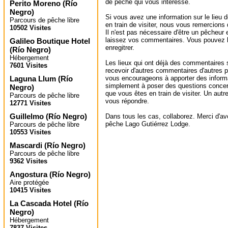
de pêche qui vous intéresse.
Perito Moreno
(
Río
Negro
)
Si vous avez une information sur le lieu
Parcours de pêche libre
en train de visiter, nous vous remercions
10502 Visites
Il n'est pas nécessaire d'être un pêcheur e
laissez vos commentaires. Vous pouvez l
Galileo Boutique Hotel
enregitrer.
(
Río Negro
)
Hébergement
Les lieux qui ont déjà des commentaires 
7601 Visites
recevoir d'autres commentaires d'autres 
Laguna Llum
(
Río
vous encourageons à apporter des informa
simplement à poser des questions concer
Negro
)
que vous êtes en train de visiter. Un autr
Parcours de pêche libre
vous répondre.
12771 Visites
Guillelmo
(
Río Negro
)
Dans tous les cas, collaborez. Merci d'avoi
pêche Lago Gutiérrez Lodge.
Parcours de pêche libre
10553 Visites
Mascardi
(
Río Negro
)
Parcours de pêche libre
9362 Visites
Angostura
(
Río Negro
)
Aire protégée
10415 Visites
La Cascada Hotel
(
Río
Negro
)
Hébergement
7837 Visites