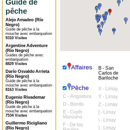
Guide de
pêche
Alejo Amadeo
(
Río
Negro
)
Guide de pêche à la
mouche avec embarquation
9310 Visites
Argentine Adventure
(
Río Negro
)
Guides de pêche avec
embarquation
8829 Visites
Affaires
B - San
Darío Osvaldo Arrieta
Carlos de
(
Río Negro
)
Bariloche
Guide de pêche à la
mouche avec embarquation
Pêche
X - Limay
8163 Visites
C - Angostura
Y - Limay
Eugenio Rivademar
(
Río Negro
)
D - Bonito
Z - Limay
Guide de pêche à la
mouche avec embarquation
E - Cuyín
[ - Limay
7534 Visites
Manzano
\ - Limay
Guillermo Ricigliano
F - De los
(
Río Negro
)
] - Limay
Raulíes