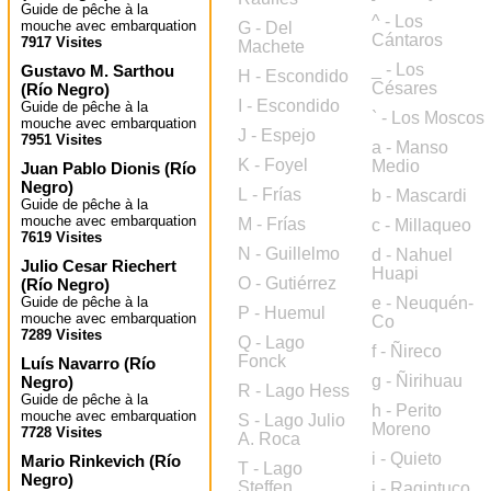
Guide de pêche à la
^ - Los
mouche avec embarquation
G - Del
Cántaros
7917 Visites
Machete
_ - Los
Gustavo M. Sarthou
H - Escondido
Césares
(
Río Negro
)
I - Escondido
Guide de pêche à la
` - Los Moscos
mouche avec embarquation
J - Espejo
7951 Visites
a - Manso
K - Foyel
Medio
Juan Pablo Dionis
(
Río
Negro
)
L - Frías
b - Mascardi
Guide de pêche à la
mouche avec embarquation
M - Frías
c - Millaqueo
7619 Visites
N - Guillelmo
d - Nahuel
Julio Cesar Riechert
Huapi
O - Gutiérrez
(
Río Negro
)
Guide de pêche à la
e - Neuquén-
P - Huemul
mouche avec embarquation
Co
7289 Visites
Q - Lago
f - Ñireco
Fonck
Luís Navarro
(
Río
g - Ñirihuau
Negro
)
R - Lago Hess
Guide de pêche à la
h - Perito
mouche avec embarquation
S - Lago Julio
Moreno
7728 Visites
A. Roca
i - Quieto
Mario Rinkevich
(
Río
T - Lago
Negro
)
Steffen
j - Ragintuco