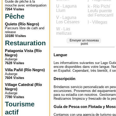
Guide de pêche à la
mouche avec embarquation
U - Laguna
k - Río Pichí
7264 Visites
Llum
Leufu puente
Pêche
del Ferrocarril
V - Laguna
Los Césares
l - Villegas
Quieto
(
Río Negro
)
Parcours libre de cath and
W - Las
release
mellizas
10180 Visites
Envoyer un nouveau
Restauration
point
Patagonia Vista
(
Río
Langue
Negro
)
Auberge
Les informations suivantes sur Lago Guti
7628 Visites
encore disponibles dans votre langue. No
Villa Pañil
(
Río Negro
)
en Español. Cependant, très bientôt, il ser
Auberge
7604 Visites
Descripción
Village Catedral
(
Río
Brindamos servicio personalizado en pesc
Negro
)
excursiones. Proveemos del equipamiento
Auberge
para su estadía con nosotros. Gestionam
7780 Visites
Realizamos limpieza y freezado de la pe
Tourisme
Guía de Pesca con Flotada y Mosc
actif
Contamos con una agencia de turismo qu