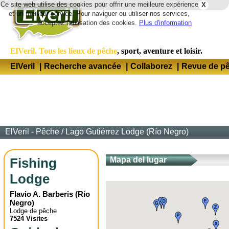
Ce site web utilise des cookies pour offrir une meilleure expérience
X
Lang
et un meilleur service. Pour naviguer ou utiliser nos services,
acceptez l'utilisation des cookies.
Plus d'information
ElVeril. Tous les lieux de pêche
, sport, aventure et loisir.
ElVeril
|
Recherche avancée
|
Collaborez
|
Revue de p
ElVeril - Pêche
/
Lago Gutiérrez Lodge (Río Negro)
Fishing
Mapa del lugar
Lodge
Flavio A. Barberis
(
Río
Negro
)
Lodge de pêche
7524 Visites