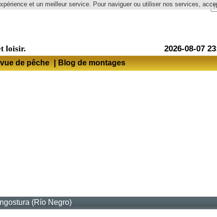
expérience et un meilleur service. Pour naviguer ou utiliser nos services, accep
Langue
t loisir.
2026-08-07 23
vue de pêche
|
Blog de montages
ngostura (Río Negro)