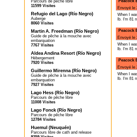
Peacock B
Parcours de pêche libre
11599 Visites
Envoyé le 
Refugio del Lago
(
Río Negro
)
When I was 
Auberge
lb. I'm 81 
8060 Visites
Peacock B
Martin A. Freedman
(
Río Negro
)
Guide de pêche à la mouche avec
Envoyé le 
embarquation
When I was 
7767 Visites
lb. I'm 81 
Aldea Andina Resort
(
Río Negro
)
Hébergement
Peacock B
7920 Visites
Envoyé le 
Guillermo Mirenna
(
Río Negro
)
When I was 
Guide de pêche à la mouche avec
lb. I'm 81 
embarquation
7927 Visites
Lago Hess
(
Río Negro
)
Parcours de pêche libre
11008 Visites
Lago Fonck
(
Río Negro
)
Parcours de pêche libre
12784 Visites
Huemul
(
Neuquén
)
Parcours libre de cath and release
9259 Visites