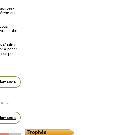
scrivez-
pêche qui
 vous
sur le site
s d'autres
nt à poser
heur peut
 demande
is ici.
 demande
Trophée