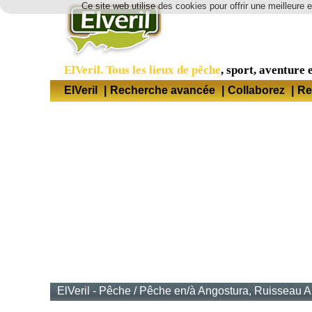
Ce site web utilise des cookies pour offrir une meilleure 
ElVeril. Tous les lieux de pêche
, sport, aventure e
ElVeril
|
Recherche avancée
|
Collaborez
|
Re
ElVeril - Pêche
/
Pêche en/à Angostura, Ruisseau A