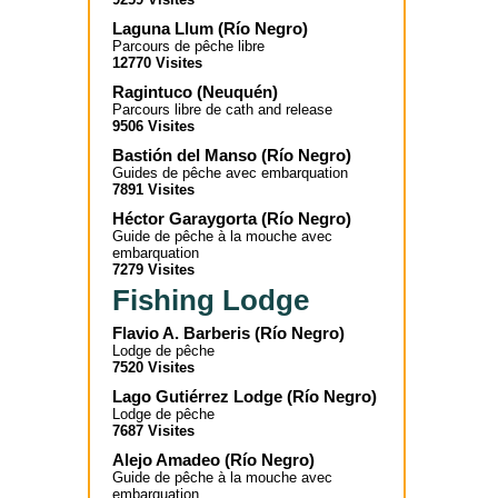
Laguna Llum
(
Río Negro
)
Parcours de pêche libre
12770 Visites
Ragintuco
(
Neuquén
)
Parcours libre de cath and release
9506 Visites
Bastión del Manso
(
Río Negro
)
Guides de pêche avec embarquation
7891 Visites
Héctor Garaygorta
(
Río Negro
)
Guide de pêche à la mouche avec
embarquation
7279 Visites
Fishing Lodge
Flavio A. Barberis
(
Río Negro
)
Lodge de pêche
7520 Visites
Lago Gutiérrez Lodge
(
Río Negro
)
Lodge de pêche
7687 Visites
Alejo Amadeo
(
Río Negro
)
Guide de pêche à la mouche avec
embarquation