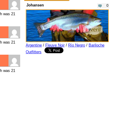
Johansen
0
sh was 21
sh was 21
Argentine
/
Fleuve Noir
/
Río Negro
/
Bariloche
Outfitters
sh was 21