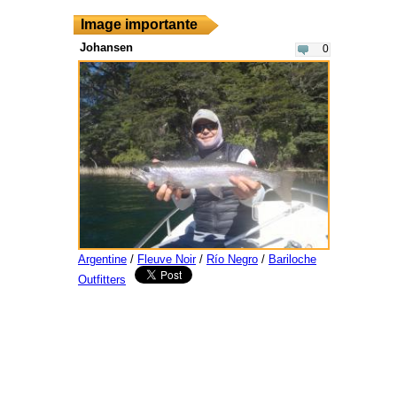
Image importante
Johansen
0
Argentine
/
Fleuve Noir
/
Río Negro
/
Bariloche
Outfitters