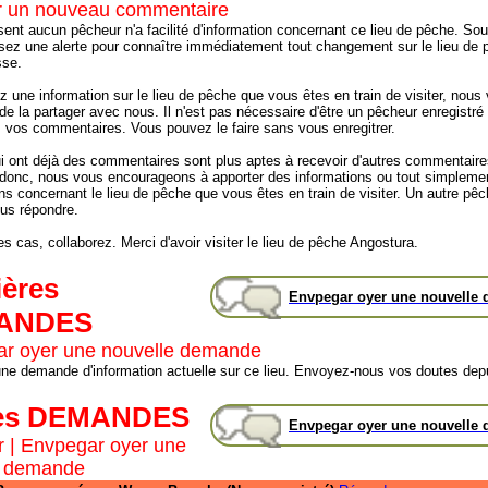
 un nouveau commentaire
sent aucun pêcheur n'a facilité d'information concernant ce lieu de pêche. Sou
ssez une alerte pour connaître immédiatement tout changement sur le lieu de 
sse.
z une information sur le lieu de pêche que vous êtes en train de visiter, nous
e la partager avec nous. Il n'est pas nécessaire d'être un pêcheur enregistré 
z vos commentaires. Vous pouvez le faire sans vous enregitrer.
ui ont déjà des commentaires sont plus aptes à recevoir d'autres commentaire
donc, nous vous encourageons à apporter des informations ou tout simpleme
ns concernant le lieu de pêche que vous êtes en train de visiter. Un autre pêc
ous répondre.
s cas, collaborez. Merci d'avoir visiter le lieu de pêche Angostura.
ières
Envpegar oyer une nouvelle
ANDES
r oyer une nouvelle demande
cune demande d'information actuelle sur ce lieu. Envoyez-nous vos doutes depu
es DEMANDES
Envpegar oyer une nouvelle
r
|
Envpegar oyer une
e demande