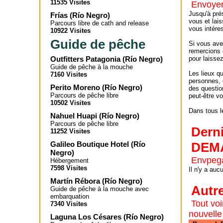
11535 Visites
Envoyer
Jusqu'à pré
Frías
(
Río Negro
)
vous et lai
Parcours libre de cath and release
vous intére
10922 Visites
Guide de pêche
Si vous ave
remercions d
Outfitters Patagonia
(
Río Negro
)
pour laisse
Guide de pêche à la mouche
Les lieux q
7160 Visites
personnes, 
Perito Moreno
(
Río Negro
)
des questio
Parcours de pêche libre
peut-être v
10502 Visites
Dans tous le
Nahuel Huapi
(
Río Negro
)
Parcours de pêche libre
Dern
11252 Visites
Galileo Boutique Hotel
(
Río
DEM
Negro
)
Envpega
Hébergement
7598 Visites
Il n'y a au
Martín Rébora
(
Río Negro
)
Autr
Guide de pêche à la mouche avec
embarquation
Tout voi
7340 Visites
nouvell
Laguna Los Césares
(
Río Negro
)