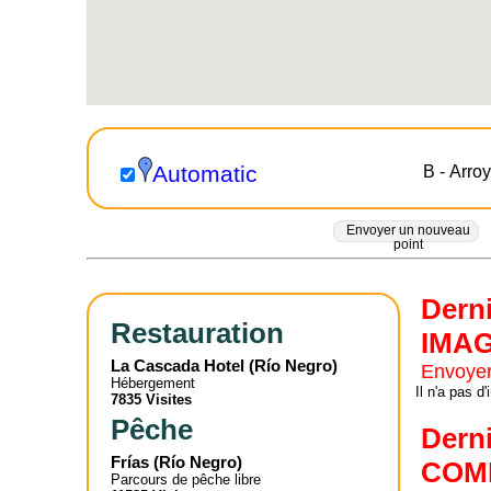
Automatic
B - Arro
Envoyer un nouveau
point
Dern
Restauration
IMA
La Cascada Hotel
(
Río Negro
)
Envoyer
Hébergement
Il n'a pas 
7835 Visites
Pêche
Dern
Frías
(
Río Negro
)
COM
Parcours de pêche libre