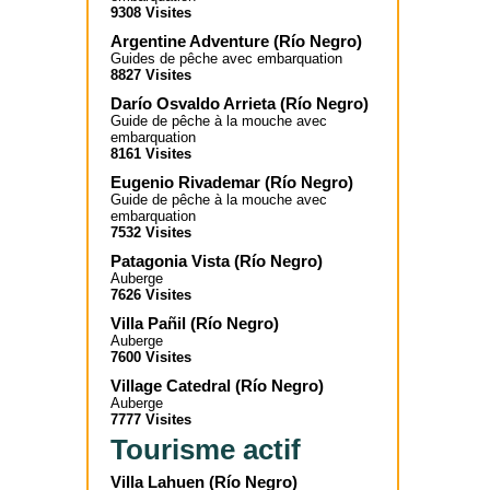
9308 Visites
Argentine Adventure
(
Río Negro
)
Guides de pêche avec embarquation
8827 Visites
Darío Osvaldo Arrieta
(
Río Negro
)
Guide de pêche à la mouche avec
embarquation
8161 Visites
Eugenio Rivademar
(
Río Negro
)
Guide de pêche à la mouche avec
embarquation
7532 Visites
Patagonia Vista
(
Río Negro
)
Auberge
7626 Visites
Villa Pañil
(
Río Negro
)
Auberge
7600 Visites
Village Catedral
(
Río Negro
)
Auberge
7777 Visites
Tourisme actif
Villa Lahuen
(
Río Negro
)