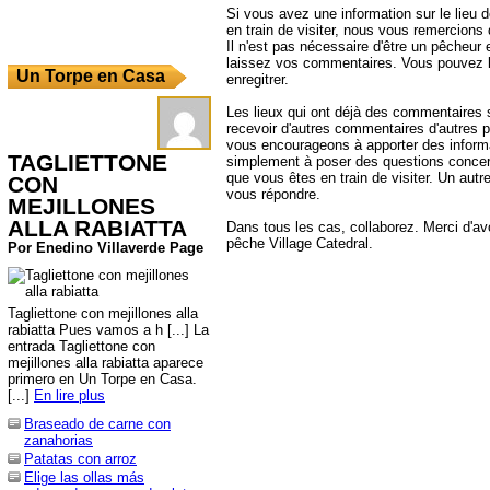
Si vous avez une information sur le lieu
en train de visiter, nous vous remercions
Il n'est pas nécessaire d'être un pêcheur e
laissez vos commentaires. Vous pouvez l
Un Torpe en Casa
enregitrer.
Les lieux qui ont déjà des commentaires 
recevoir d'autres commentaires d'autres 
vous encourageons à apporter des informa
TAGLIETTONE
simplement à poser des questions concer
que vous êtes en train de visiter. Un autr
CON
vous répondre.
MEJILLONES
ALLA RABIATTA
Dans tous les cas, collaborez. Merci d'avoi
pêche Village Catedral.
Por Enedino Villaverde Page
Tagliettone con mejillones alla
rabiatta Pues vamos a h [...] La
entrada Tagliettone con
mejillones alla rabiatta aparece
primero en Un Torpe en Casa.
[...]
En lire plus
Braseado de carne con
zanahorias
Patatas con arroz
Elige las ollas más