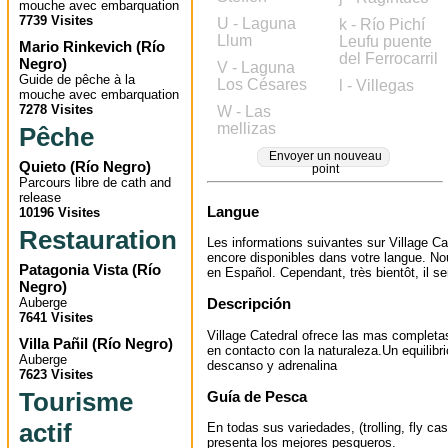
mouche avec embarquation
7739 Visites
U - Laguna
k - Río Pichí
Llum
Leufu puente
Mario Rinkevich
(
Río
del Ferrocarril
Negro
)
V - Laguna
Guide de pêche à la
Los Césares
l - Villegas
mouche avec embarquation
7278 Visites
W - Las
mellizas
Pêche
Envoyer un nouveau
Quieto
(
Río Negro
)
point
Parcours libre de cath and
release
Langue
10196 Visites
Restauration
Les informations suivantes sur Village Ca
encore disponibles dans votre langue. No
Patagonia Vista
(
Río
en Español. Cependant, très bientôt, il ser
Negro
)
Auberge
Descripción
7641 Visites
Village Catedral ofrece las mas completas
Villa Pañil
(
Río Negro
)
en contacto con la naturaleza.Un equilibri
Auberge
descanso y adrenalina
7623 Visites
Tourisme
Guía de Pesca
actif
En todas sus variedades, (trolling, fly cas
presenta los mejores pesqueros.