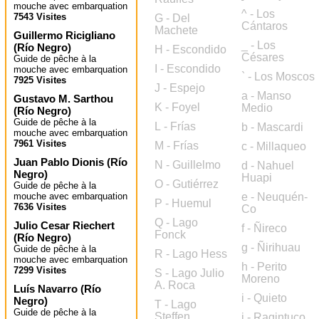
mouche avec embarquation
^ - Los
7543 Visites
G - Del
Cántaros
Machete
Guillermo Ricigliano
_ - Los
(
Río Negro
)
H - Escondido
Césares
Guide de pêche à la
I - Escondido
mouche avec embarquation
` - Los Moscos
7925 Visites
J - Espejo
a - Manso
Gustavo M. Sarthou
K - Foyel
Medio
(
Río Negro
)
Guide de pêche à la
L - Frías
b - Mascardi
mouche avec embarquation
7961 Visites
M - Frías
c - Millaqueo
Juan Pablo Dionis
(
Río
N - Guillelmo
d - Nahuel
Negro
)
Huapi
O - Gutiérrez
Guide de pêche à la
mouche avec embarquation
e - Neuquén-
P - Huemul
7636 Visites
Co
Q - Lago
Julio Cesar Riechert
f - Ñireco
Fonck
(
Río Negro
)
g - Ñirihuau
Guide de pêche à la
R - Lago Hess
mouche avec embarquation
h - Perito
7299 Visites
S - Lago Julio
Moreno
A. Roca
Luís Navarro
(
Río
i - Quieto
Negro
)
T - Lago
Guide de pêche à la
Steffen
j - Ragintuco