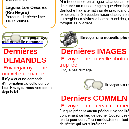
Al introducirnos en el agua, abandonamos
descubrir un mundo mágico que vibra bajo
Laguna Los Césares
Bariloche hay alternativas de practicarlo 
(
Río Negro
)
experiencia. Se pueden hacer observacio
Parcours de pêche libre
sumergidos o visitas a barcos hundidos,
11623 Visites
fotografías o videos.
Envpegar oyer
Envoyer une nouvelle pho
une nouvelle demande
trophée
Dernières
Dernières IMAGES
DEMANDES
Envoyer une nouvelle photo 
trophée
Envpegar oyer une
Il n'y a pas d'image
nouvelle demande
Il n'y a aucune demande
d'information actuelle sur ce
Envoyer un 
lieu. Envoyez-nous vos doutes
depuis ici.
Derniers COMMEN
Envoyer un nouveau commen
Jusqu'à présent aucun pêcheur n'a facilité
concernant ce lieu de pêche. Souscrivez-
alerte pour connaître immédiatement tout
de pêche qui vous intéresse.