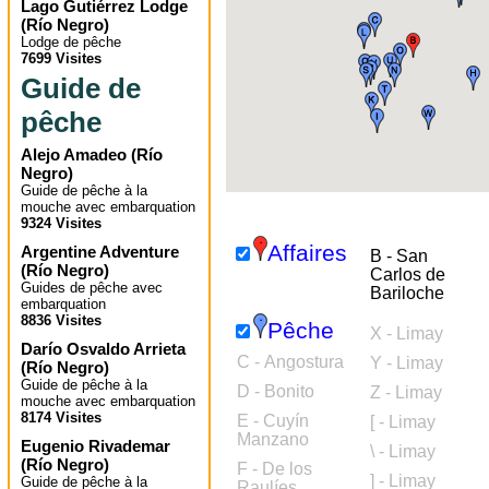
Lago Gutiérrez Lodge
(
Río Negro
)
Lodge de pêche
7699 Visites
Guide de
pêche
Alejo Amadeo
(
Río
Negro
)
Guide de pêche à la
mouche avec embarquation
9324 Visites
Affaires
Argentine Adventure
B - San
(
Río Negro
)
Carlos de
Guides de pêche avec
Bariloche
embarquation
8836 Visites
Pêche
X - Limay
Darío Osvaldo Arrieta
C - Angostura
Y - Limay
(
Río Negro
)
Guide de pêche à la
D - Bonito
Z - Limay
mouche avec embarquation
8174 Visites
E - Cuyín
[ - Limay
Manzano
Eugenio Rivademar
\ - Limay
(
Río Negro
)
F - De los
] - Limay
Guide de pêche à la
Raulíes