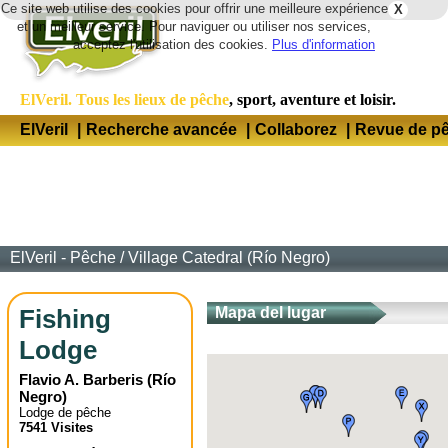
Ce site web utilise des cookies pour offrir une meilleure expérience
X
Lang
et un meilleur service. Pour naviguer ou utiliser nos services,
acceptez l'utilisation des cookies.
Plus d'information
ElVeril. Tous les lieux de pêche
, sport, aventure et loisir.
ElVeril
|
Recherche avancée
|
Collaborez
|
Revue de p
ElVeril - Pêche
/
Village Catedral (Río Negro)
Fishing
Mapa del lugar
Lodge
Flavio A. Barberis
(
Río
Negro
)
Lodge de pêche
7541 Visites