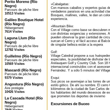
Perito Moreno
(
Río
»Cabalgatas:
Negro
)
Con mansos caballos y expertos guías de
Parcours de pêche libre
verdaderos paraísos en una actividad cla
10513 Visites
Bosques, mallines, valles, le dan un color
experiencia.
Galileo Boutique Hotel
(
Río Negro
)
»Mountain Bike:
Hébergement
Con el Village como base se descubren m
7614 Visites
con distintas exigencias y extensiones. 
pueden observar la gran cantidad de circ
Laguna Llum
(
Río
surcan el Cerro y el fácil acceso al Balcó
Negro
)
de singular belleza están a la espera
Parcours de pêche libre
12782 Visites
Golf:
Village Catedral propone a sus huéspedes
Guillelmo
(
Río Negro
)
especiales, la posibilidad de disfrutar de 
Parcours de pêche libre
Arelauquen Golf y Country Club. Son 18 
10569 Visites
internacional construídos con el asesora
Mascardi
(
Río Negro
)
Fernández. Y a sólo 5 minutos del Village
Parcours de pêche libre
Esqui:
9379 Visites
Sus picos se asemejan a las torres de un
Angostura
(
Río Negro
)
estilo gótico. De ahí su nombre. El cerro
Aire protégée
kilómetros de la ciudad de San Carlos de
10426 Visites
los habitantes del mundo deseosos de ex
que prometen los deportes de invierno
La Cascada Hotel
(
Río
Negro
)
Excursiones de Buceo
Hébergement
7848 Visites