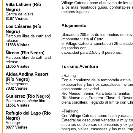
Village Catedral pone al servicio de los 
Villa Lahuen
(
Río
a los más reputados guías, confortables
Negro
)
mejores lugares.
Centre de loisirs
8187 Visites
Alojamiento
Los Césares
(
Río
Negro
)
Ubicado a 200 mts de los medios de elev
Parcours libre de cath and
imponente vista al Cerro,
release
el Village Catedral cuenta con 28 unidade
11538 Visites
equipadas con
Ñireco
(
Río Negro
)
capacidad para 2,5,6 y 8 personas.
Parcours libre de cath and
release
Turismo Aventura
11055 Visites
Aldea Andina Resort
»Rafting:
(
Río Negro
)
Con el comienzo de la temporada estival
Hébergement
exuberantes y los ríos caudalosos invitan
7932 Visites
apasionante actividad.
Río Manso Inferior: Para toda la familia.
Gutiérrez
(
Río Negro
)
Río Manso a la Frontera: Clase III. Desc
Parcours de pêche libre
plena cordillera, llegando al límite con Chi
11551 Visites
»Trekking:
Refugio del Lago
(
Río
Con Village Catedral como base y dada la
Negro
)
Catedral se descubren variadas y muy co
Auberge
circuitos de diversas extensiones y exige
8077 Visites
bosques, valles, cascadas y las mas imp