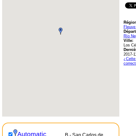
Région
Fleuve
Départ
Río Ne
Ville:
Los Cé
Derniè
2017-1
¿Cette 
correc
Automatic
B - San Carlos de