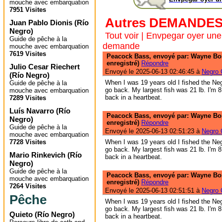
mouche avec embarquation
7951 Visites
Autres DEMANDE
Juan Pablo Dionis
(
Río
Negro
)
Tout voir
|
Envpegar oyer une
Guide de pêche à la
demande
mouche avec embarquation
7619 Visites
Peacock Bass, envoyé par: Wayne Bo
enregistré)
Répondre
Julio Cesar Riechert
Envoyé le 2025-06-13 02:46:45 à
Negro C
(
Río Negro
)
When I was 19 years old I fished the Neg
Guide de pêche à la
go back. My largest fish was 21 lb. I'm 
mouche avec embarquation
back in a heartbeat.
7289 Visites
Luís Navarro
(
Río
Peacock Bass, envoyé par: Wayne Bo
Negro
)
enregistré)
Répondre
Guide de pêche à la
Envoyé le 2025-06-13 02:51:23 à
Negro C
mouche avec embarquation
7728 Visites
When I was 19 years old I fished the Neg
go back. My largest fish was 21 lb. I'm 
Mario Rinkevich
(
Río
back in a heartbeat.
Negro
)
Guide de pêche à la
Peacock Bass, envoyé par: Wayne Bo
mouche avec embarquation
enregistré)
Répondre
7264 Visites
Envoyé le 2025-06-13 02:51:51 à
Negro C
Pêche
When I was 19 years old I fished the Neg
go back. My largest fish was 21 lb. I'm 
Quieto
(
Río Negro
)
back in a heartbeat.