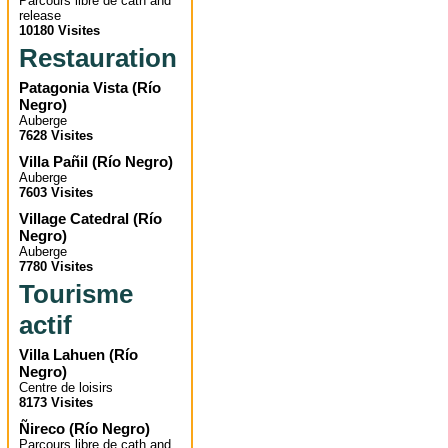
Parcours libre de cath and
release
10180 Visites
Restauration
Patagonia Vista
(
Río
Negro
)
Auberge
7628 Visites
Villa Pañil
(
Río Negro
)
Auberge
7603 Visites
Village Catedral
(
Río
Negro
)
Auberge
7780 Visites
Tourisme
actif
Villa Lahuen
(
Río
Negro
)
Centre de loisirs
8173 Visites
Ñireco
(
Río Negro
)
Parcours libre de cath and