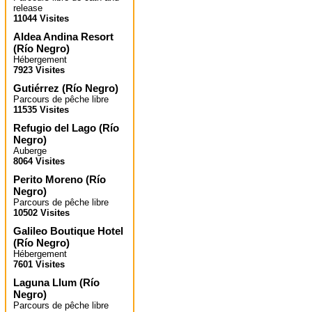
release
11044 Visites
Aldea Andina Resort
(
Río Negro
)
Hébergement
7923 Visites
Gutiérrez
(
Río Negro
)
Parcours de pêche libre
11535 Visites
Refugio del Lago
(
Río
Negro
)
Auberge
8064 Visites
Perito Moreno
(
Río
Negro
)
Parcours de pêche libre
10502 Visites
Galileo Boutique Hotel
(
Río Negro
)
Hébergement
7601 Visites
Laguna Llum
(
Río
Negro
)
Parcours de pêche libre