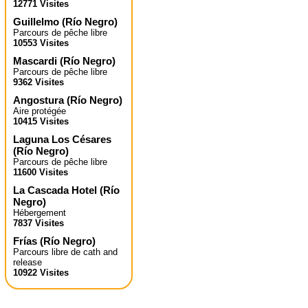
12771 Visites
Guillelmo
(
Río Negro
)
Parcours de pêche libre
10553 Visites
Mascardi
(
Río Negro
)
Parcours de pêche libre
9362 Visites
Angostura
(
Río Negro
)
Aire protégée
10415 Visites
Laguna Los Césares
(
Río Negro
)
Parcours de pêche libre
11600 Visites
La Cascada Hotel
(
Río
Negro
)
Hébergement
7837 Visites
Frías
(
Río Negro
)
Parcours libre de cath and
release
10922 Visites