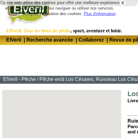
Ce site web utilise des cookies pour offrir une meilleure expérience
X
Lang
et un meilleur service. Pour naviguer ou utiliser nos services,
acceptez l'utilisation des cookies.
Plus d'information
ElVeril. Tous les lieux de pêche
, sport, aventure et loisir.
ElVeril
|
Recherche avancée
|
Collaborez
|
Revue de p
ElVeril - Pêche
/
Pêche en/à Los Césares, Ruisseau Los Césa
Lo
Livr
Rui
Parc
and 