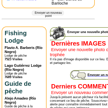
Bariloche
Envoyer un nouveau
point
Fishing
Envoyer une nouvelle pho
trophée
Lodge
Dernières IMAGES
Flavio A. Barberis
(
Río
Envoyer une nouvelle photo 
Negro
)
trophée
Lodge de pêche
7523 Visites
Il n'a pas d'image disponible sur ce lie
et partagez-les.
Lago Gutiérrez Lodge
(
Río Negro
)
Lodge de pêche
Envoyer un 
7689 Visites
Guide de
Derniers COMMEN
pêche
Envoyer un nouveau commen
Jusqu'à présent aucun pêcheur n'a facilité
Alejo Amadeo
(
Río
concernant ce lieu de pêche. Souscrivez-
Negro
)
alerte pour connaître immédiatement tout
Guide de pêche à la
de pêche qui vous intéresse.