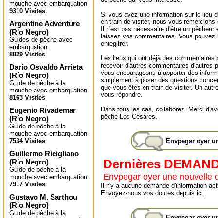
mouche avec embarquation
9310 Visites
Si vous avez une information sur le lieu
en train de visiter, nous vous remercions
Argentine Adventure
Il n'est pas nécessaire d'être un pêcheur e
(
Río Negro
)
laissez vos commentaires. Vous pouvez l
Guides de pêche avec
enregitrer.
embarquation
8829 Visites
Les lieux qui ont déjà des commentaires 
recevoir d'autres commentaires d'autres 
Darío Osvaldo Arrieta
vous encourageons à apporter des informa
(
Río Negro
)
simplement à poser des questions concer
Guide de pêche à la
que vous êtes en train de visiter. Un autr
mouche avec embarquation
vous répondre.
8163 Visites
Dans tous les cas, collaborez. Merci d'avoi
Eugenio Rivademar
pêche Los Césares.
(
Río Negro
)
Guide de pêche à la
mouche avec embarquation
7534 Visites
Envpegar oyer u
Guillermo Ricigliano
Dernières DEMAN
(
Río Negro
)
Guide de pêche à la
Envpegar oyer une nouvelle
mouche avec embarquation
7917 Visites
Il n'y a aucune demande d'information actu
Envoyez-nous vos doutes depuis ici.
Gustavo M. Sarthou
(
Río Negro
)
Guide de pêche à la
Envpegar oyer u