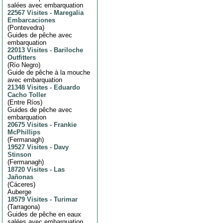
salées avec embarquation
22567 Visites
-
Maregalia
Embarcaciones
(
Pontevedra
)
Guides de pêche avec
embarquation
22013 Visites
-
Bariloche
Outfitters
(
Río Negro
)
Guide de pêche à la mouche
avec embarquation
21348 Visites
-
Eduardo
Cacho Toller
(
Entre Ríos
)
Guides de pêche avec
embarquation
20675 Visites
-
Frankie
McPhillips
(
Fermanagh
)
19527 Visites
-
Davy
Stinson
(
Fermanagh
)
18720 Visites
-
Las
Jañonas
(
Cáceres
)
Auberge
18579 Visites
-
Turimar
(
Tarragona
)
Guides de pêche en eaux
salées avec embarquation