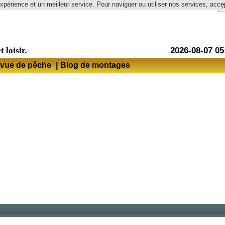
expérience et un meilleur service. Pour naviguer ou utiliser nos services, accep
Langue
t loisir.
2026-08-07 05
vue de pêche
|
Blog de montages