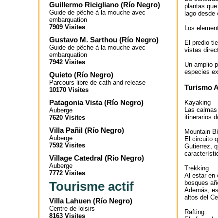
Guillermo Ricigliano
(
Río Negro
)
plantas que 
Guide de pêche à la mouche avec
lago desde
embarquation
7909 Visites
Los element
Gustavo M. Sarthou
(
Río Negro
)
El predio t
Guide de pêche à la mouche avec
vistas dire
embarquation
7942 Visites
Un amplio p
especies ex
Quieto
(
Río Negro
)
Parcours libre de cath and release
Turismo 
10170 Visites
Patagonia Vista
(
Río Negro
)
Kayaking
Las calmas 
Auberge
itinerarios
7620 Visites
Villa Pañil
(
Río Negro
)
Mountain B
Auberge
El circuito
7592 Visites
Gutierrez, q
característi
Village Catedral
(
Río Negro
)
Auberge
Trekking
7772 Visites
Al estar en
bosques año
Tourisme actif
Además, es 
altos del C
Villa Lahuen
(
Río Negro
)
Centre de loisirs
Rafting
8163 Visites