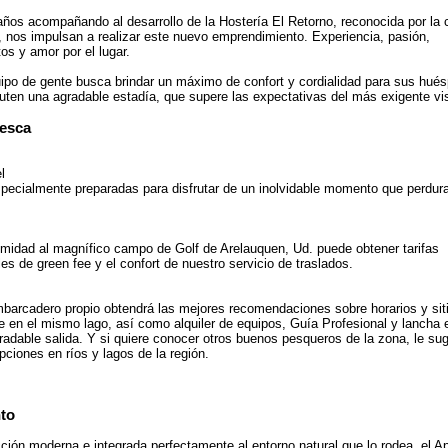
ños acompañando al desarrollo de la Hostería El Retorno, reconocida por la 
, nos impulsan a realizar este nuevo emprendimiento. Experiencia, pasión,
os y amor por el lugar.
ipo de gente busca brindar un máximo de confort y cordialidad para sus hués
ruten una agradable estadía, que supere las expectativas del más exigente vis
Pesca
l
pecialmente preparadas para disfrutar de un inolvidable momento que perdura
imidad al magnífico campo de Golf de Arelauquen, Ud. puede obtener tarifas
es de green fee y el confort de nuestro servicio de traslados.
barcadero propio obtendrá las mejores recomendaciones sobre horarios y si
ue en el mismo lago, así como alquiler de equipos, Guía Profesional y lancha
radable salida. Y si quiere conocer otros buenos pesqueros de la zona, le su
pciones en ríos y lagos de la región.
to
ción moderna e integrada perfectamente al entorno natural que lo rodea, el A