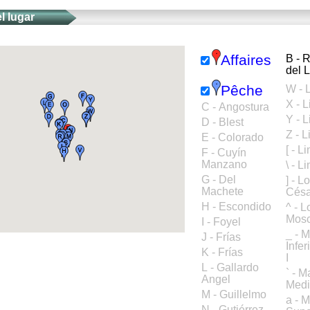
l lugar
Affaires
B - Refugio
del 
Pêche
W - 
X - 
C - Angostura
Y - 
D - Blest
Z - 
E - Colorado
[ - L
F - Cuyín
Manzano
\ - L
G - Del
] - L
Machete
Césa
H - Escondido
^ - L
Mos
I - Foyel
_ - 
J - Frías
Infe
K - Frías
I
L - Gallardo
` - 
Angel
Med
M - Guillelmo
a - 
N - Gutiérrez