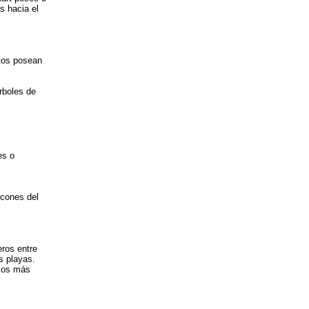
s hacia el
ntos posean
.
rboles de
es o
lcones del
ros entre
s playas.
icos más