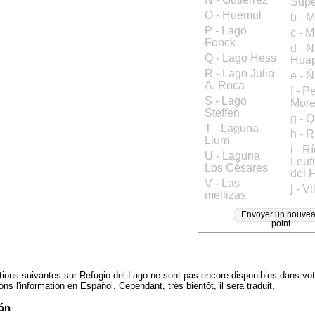
Supe
O - Huemul
b - 
P - Lago
c - 
Fonck
d - 
Q - Lago Hess
Huap
R - Lago Julio
e - Ñ
A. Roca
f - P
S - Lago
Mor
Steffen
g - Q
T - Laguna
h - 
Llum
i - R
U - Laguna
Leuf
Los Césares
del F
V - Las
j - V
mellizas
Envoyer un nouve
point
tions suivantes sur Refugio del Lago ne sont pas encore disponibles dans vot
s l'information en Español. Cependant, très bientôt, il sera traduit.
ón