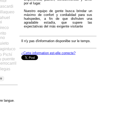
rior
por el lugar.
Mascardi
Nuestro equipo de gente busca brindar un
Millaqueo
máximo de confort y cordialidad para sus
Nahuel
huéspedes, a fin de que disfruten una
i
agradable estadía, que supere las
expectativas del más exigente visitante
ireco
erito
eno
Il n'y pas d'information disponilbe sur le temps.
uieto
Ragintuco
¿Cette information est-elle correcte?
ío Pichí
u puente
errocarril
illegas
au
re langue.