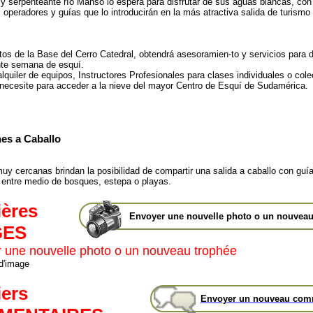
y serpenteante río Manso lo espera para disfrutar de sus aguas blancas, con
 operadores y guías que lo introducirán en la más atractiva salida de turismo
tos de la Base del Cerro Catedral, obtendrá asesoramien-to y servicios para d
nte semana de esquí.
lquiler de equipos, Instructores Profesionales para clases individuales o cole
 necesite para acceder a la nieve del mayor Centro de Esquí de Sudamérica.
es a Caballo
uy cercanas brindan la posibilidad de compartir una salida a caballo con guí
entre medio de bosques, estepa o playas.
ières
Envoyer une nouvelle photo o un nouveau
GES
 une nouvelle photo o un nouveau trophée
 d'image
iers
Envoyer un nouveau com