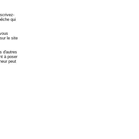
scrivez-
pêche qui
 vous
sur le site
s d'autres
nt à poser
heur peut