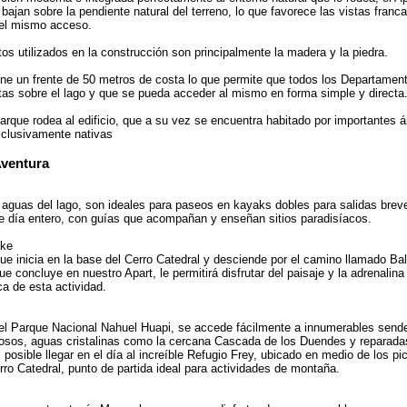
bajan sobre la pendiente natural del terreno, lo que favorece las vistas franca
 el mismo acceso.
os utilizados en la construcción son principalmente la madera y la piedra.
iene un frente de 50 metros de costa lo que permite que todos los Departame
ctas sobre el lago y que se pueda acceder al mismo en forma simple y directa
arque rodea al edificio, que a su vez se encuentra habitado por importantes á
clusivamente nativas
Aventura
aguas del lago, son ideales para paseos en kayaks dobles para salidas brev
 de día entero, con guías que acompañan y enseñan sitios paradisíacos.
ike
 que inicia en la base del Cerro Catedral y desciende por el camino llamado Ba
ue concluye en nuestro Apart, le permitirá disfrutar del paisaje y la adrenalina
ca de esta actividad.
 el Parque Nacional Nahuel Huapi, se accede fácilmente a innumerables sende
sos, aguas cristalinas como la cercana Cascada de los Duendes y reparada
posible llegar en el día al increíble Refugio Frey, ubicado en medio de los p
erro Catedral, punto de partida ideal para actividades de montaña.