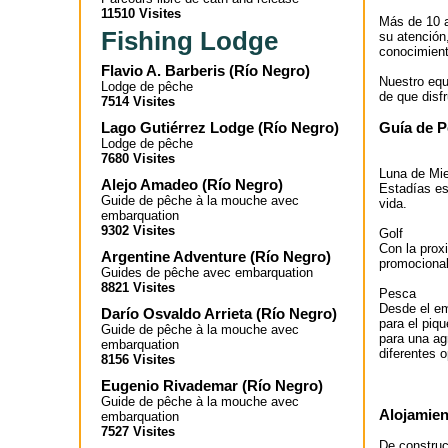
11510 Visites
Más de 10 a
Fishing Lodge
su atención
conocimient
Flavio A. Barberis
(
Río Negro
)
Nuestro equ
Lodge de pêche
de que disf
7514 Visites
Guía de 
Lago Gutiérrez Lodge
(
Río Negro
)
Lodge de pêche
7680 Visites
Luna de Mie
Alejo Amadeo
(
Río Negro
)
Estadías es
Guide de pêche à la mouche avec
vida.
embarquation
9302 Visites
Golf
Con la prox
Argentine Adventure
(
Río Negro
)
promocional
Guides de pêche avec embarquation
8821 Visites
Pesca
Desde el em
Darío Osvaldo Arrieta
(
Río Negro
)
para el piq
Guide de pêche à la mouche avec
para una ag
embarquation
diferentes o
8156 Visites
Eugenio Rivademar
(
Río Negro
)
Guide de pêche à la mouche avec
Alojamien
embarquation
7527 Visites
De construc