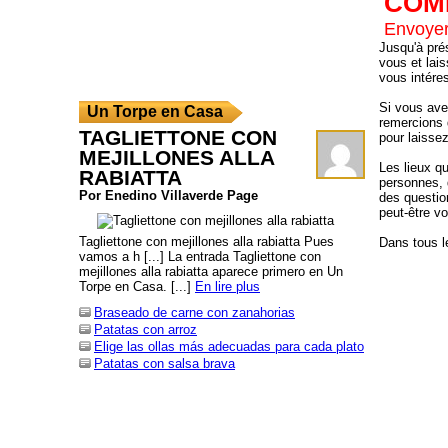
COM
Envoyer
Jusqu'à pré
vous et lai
vous intére
Si vous ave
Un Torpe en Casa
remercions d
TAGLIETTONE CON
pour laisse
MEJILLONES ALLA
Les lieux q
RABIATTA
personnes, 
Por Enedino Villaverde Page
des questio
peut-être v
Tagliettone con mejillones alla rabiatta Pues
Dans tous le
vamos a h [...] La entrada Tagliettone con
mejillones alla rabiatta aparece primero en Un
Torpe en Casa. [...]
En lire plus
Braseado de carne con zanahorias
Patatas con arroz
Elige las ollas más adecuadas para cada plato
Patatas con salsa brava