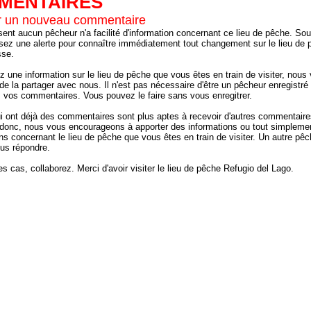
MENTAIRES
 un nouveau commentaire
sent aucun pêcheur n'a facilité d'information concernant ce lieu de pêche. Sou
ssez une alerte pour connaître immédiatement tout changement sur le lieu de 
sse.
z une information sur le lieu de pêche que vous êtes en train de visiter, nous
e la partager avec nous. Il n'est pas nécessaire d'être un pêcheur enregistré 
z vos commentaires. Vous pouvez le faire sans vous enregitrer.
ui ont déjà des commentaires sont plus aptes à recevoir d'autres commentaire
donc, nous vous encourageons à apporter des informations ou tout simpleme
ns concernant le lieu de pêche que vous êtes en train de visiter. Un autre pêc
ous répondre.
s cas, collaborez. Merci d'avoir visiter le lieu de pêche Refugio del Lago.