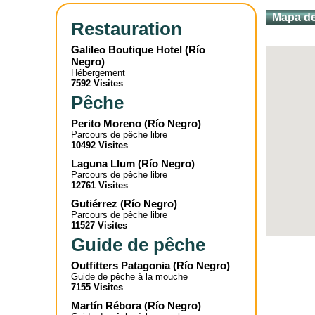
Mapa de
Restauration
Galileo Boutique Hotel
(
Río
Negro
)
Hébergement
7592 Visites
Pêche
Perito Moreno
(
Río Negro
)
Parcours de pêche libre
10492 Visites
Laguna Llum
(
Río Negro
)
Parcours de pêche libre
12761 Visites
Gutiérrez
(
Río Negro
)
Parcours de pêche libre
11527 Visites
Guide de pêche
Outfitters Patagonia
(
Río Negro
)
Guide de pêche à la mouche
7155 Visites
Martín Rébora
(
Río Negro
)