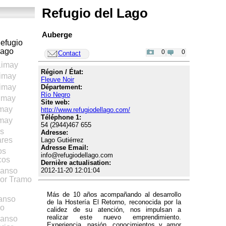
Refugio del Lago
Auberge
Lago
0
0
Contact
Limay
Région / État:
Limay
Fleuve Noir
Limay
Département:
Río Negro
Limay
Site web:
imay
http://www.refugiodellago.com/
Téléphone 1:
imay
54 (2944)467 655
os
Adresse:
res
Lago Gutiérrez
Adresse Email:
os
info@refugiodellago.com
cos
Dernière actualisation:
2012-11-20 12:01:04
Manso
rior Tramo
Más de 10 años acompañando al desarrollo
Manso
de la Hostería El Retorno, reconocida por la
io
calidez de su atención, nos impulsan a
realizar este nuevo emprendimiento.
Manso
Experiencia, pasión, conocimientos y amor