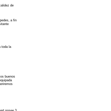
calidez de
pedes, a fin
itante
 toda la
tios buenos
 equipada
geriremos
part posee 3