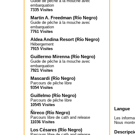
Guide de pêche à la mouche avec
embarquation
7335 Visites
Martin A. Freedman
(
Río Negro
)
Guide de pêche à la mouche avec
embarquation
7761 Visites
Aldea Andina Resort
(
Río Negro
)
Hébergement
7915 Visites
Guillermo Mirenna
(
Río Negro
)
Guide de pêche à la mouche avec
embarquation
7921 Visites
Mascardi
(
Río Negro
)
Parcours de pêche libre
9354 Visites
Guillelmo
(
Río Negro
)
Parcours de pêche libre
10545 Visites
Langue
Ñireco
(
Río Negro
)
Parcours libre de cath and release
Les informa
11036 Visites
Nous montron
Los Césares
(
Río Negro
)
Descripci
Parcours libre de cath and release