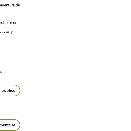
 aventura de
isfrutar de
ctivas y
as
 trophée
mentaire