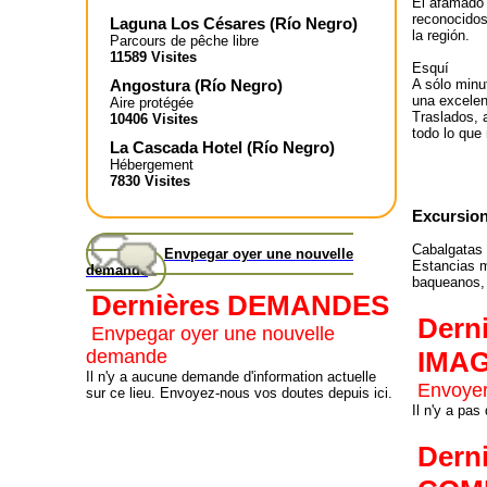
El afamado 
reconocidos
Laguna Los Césares
(
Río Negro
)
la región.
Parcours de pêche libre
11589 Visites
Esquí
A sólo minu
Angostura
(
Río Negro
)
una excele
Aire protégée
Traslados, a
10406 Visites
todo lo que
La Cascada Hotel
(
Río Negro
)
Hébergement
7830 Visites
Excursion
Cabalgatas
Envpegar oyer une nouvelle
Estancias m
demande
baqueanos, 
Dernières DEMANDES
Dern
Envpegar oyer une nouvelle
demande
IMA
Il n'y a aucune demande d'information actuelle
Envoyer
sur ce lieu. Envoyez-nous vos doutes depuis ici.
Il n'y a pas
Dern