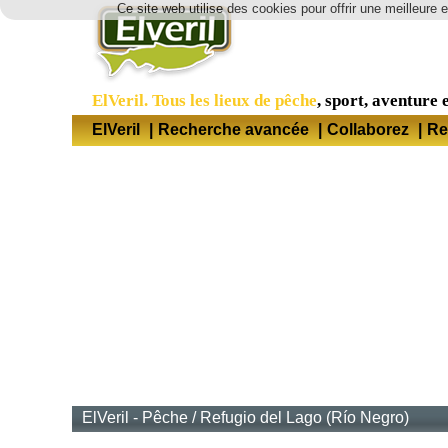
Ce site web utilise des cookies pour offrir une meilleure 
ElVeril. Tous les lieux de pêche
, sport, aventure e
ElVeril
|
Recherche avancée
|
Collaborez
|
Re
ElVeril - Pêche
/
Refugio del Lago (Río Negro)